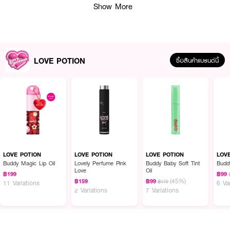
Show More
LOVE POTION
ซื้อสินค้าแบรนด์นี้
LOVE POTION
LOVE POTION
LOVE POTION
LOV
Buddy Magic Lip Oil
Lovely Perfume Pink
Buddy Baby Soft Tint
Budd
Love
Oil
ผลลัพธ์ที่ได้ :
฿199
฿99
(45%)
฿159
฿99
฿179
11 Variations
6 Va
2 Variations
7 Variations
LOVE POTION Lovely Perfume Bite Berry
น้ำหอมกลิ่นผลไม้เบอร์รี่ฉ่ำหวาน
ปนเปรี้ยว ที่ทั้งสดใสและยั่วยวนในคราวเดียวกัน เสมือนรสชาติของความรักที่หวาน
เกินห้ามใจ
· Top Note: Blackberry