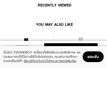
RECENTLY VIEWED
· Middle Note: Lotus
· Base Note: Amber
· FDA Registration No. : 10-1-6800002852
YOU MAY ALSO LIKE
How To Use :
ฉีดพรมน้ำหอมตามร่างกาย หรือตามจุดชีพจร
ADD TO BAG
เว็บไซต์ EVEANDBOY เราใช้คุกกี้เพื่อพัฒนาประสิทธิภาพ และ
ยอมรับ
ประสบการณ์ที่ดีในการใช้เว็บไซต์ของคุณ คุณสามารถศึกษา
รายละเอียดได้ที่
เรียนรู้เกี่ยวกับคุกกี้ของเบราว์เซอร์เพิ่มเติม
Home
Home
Promotions
Promotions
Shopping Bag
Shopping Bag
Account
Account
CALVIN KLEIN
CALVIN KLEIN
CK Be EDT
CK One EDT
(35%)
(35%)
฿1,399
฿1,399
฿2,150
฿2,150
size 50 ML
size 50 ML