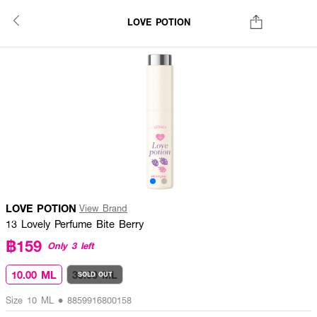
LOVE POTION
LOVE POTION
View Brand
13 Lovely Perfume Bite Berry
฿159
Only 3 left
10.00 ML
30.00 ML
SOLD OUT
Size 10 ML • 8859916800158