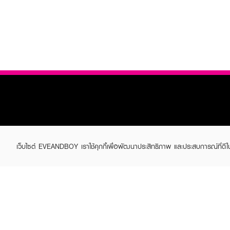
ABOUT EVEANDBOY
CUS
เว็บไซต์ EVEANDBOY เราใช้คุกกี้เพื่อพัฒนาประสิทธิภาพ และประสบการณ์ที่ดี
Brand story
Online
Privacy Policy
Find a
Terms and Conditions
Contac
Sell on EVEANDBOY
Whistleblowing