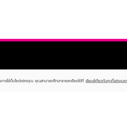
TOMER CARE
EVEANDBOY MEMBER
ในการใช้เว็บไซต์ของคุณ คุณสามารถศึกษารายละเอียดได้ที่
เรียนรู้เกี่ยวกับคุกกี้ของเบรา
 Shopping
Member registration
 store
t us