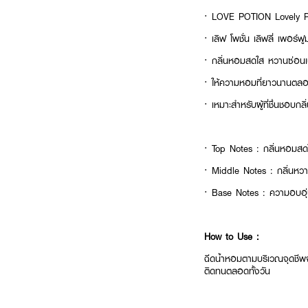
· LOVE POTION Lovely 
· เลิฟ โพชั่น เลิฟลี่ เพอร์ฟู
· กลิ่นหอมสดใส หวานซ่อน
· ให้ความหอมที่ยาวนานตลอ
· เหมาะสำหรับผู้ที่ชื่นชอบกลิ
· Top Notes : กลิ่นหอมสดใส
· Middle Notes : กลิ่นหวาน
· Base Notes : ความอบอุ่
How to Use :
ฉีดน้ำหอมตามบริเวณจุดชีพจร
ติดทนตลอดทั้งวัน