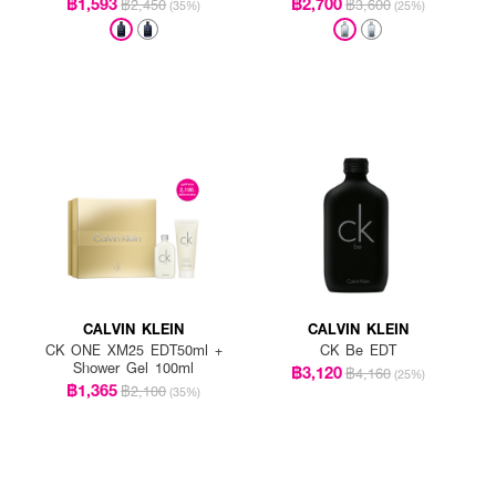
฿1,593
฿2,700
฿2,450
฿3,600
(35%)
(25%)
CALVIN KLEIN
CALVIN KLEIN
CK ONE XM25 EDT50ml +
CK Be EDT
Shower Gel 100ml
฿3,120
฿4,160
(25%)
฿1,365
฿2,100
(35%)