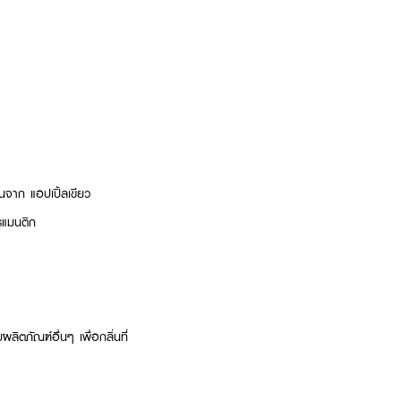
นจาก แอปเปิ้ลเขียว
รแมนติก
ิตภัณฑ์อื่นๆ เพื่อกลิ่นที่