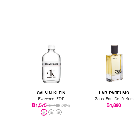
CALVIN KLEIN
LAB PARFUMO
Everyone EDT
Zeus Eau De Parfum
฿1,575
฿1,890
฿2,100
(25%)