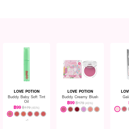
LOVE POTION
LOVE POTION
LOV
Buddy Baby Soft Tint
Buddy Creamy Blush
Gal
Oil
฿99
฿179
(45%)
฿99
฿179
(45%)
+1