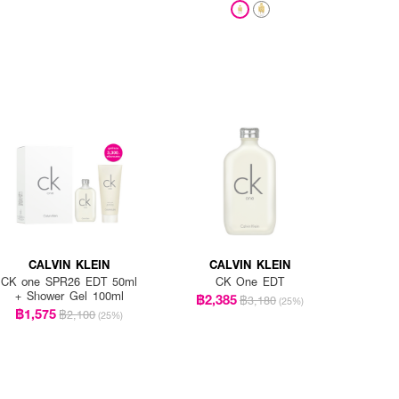
CALVIN KLEIN
CALVIN KLEIN
CK one SPR26 EDT 50ml
CK One EDT
+ Shower Gel 100ml
฿2,385
฿3,180
(25%)
฿1,575
฿2,100
(25%)