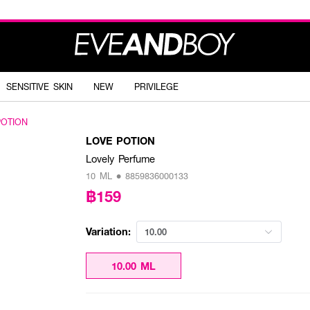
SENSITIVE SKIN
NEW
PRIVILEGE
POTION
LOVE POTION
Lovely Perfume
10 ML • 8859836000133
฿159
Variation:
10.00
10.00 ML