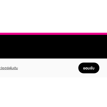
FOLLOW US
ยอมรับ
ว์เซอร์เพิ่มเติม
GET THE APP
Enjoyable, easy, and convenient