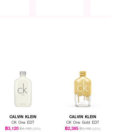
CALVIN KLEIN
CALVIN KLEIN
CK One EDT
CK One Gold EDT
฿3,120
฿2,385
฿4,160
฿3,180
(25%)
(25%)