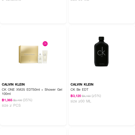
CALVIN KLEIN
CALVIN KLEIN
CK ONE XM25 EDT50ml + Shower Gel
CK Be EDT
100ml
(25%)
฿3,120
฿4,160
(35%)
฿1,365
฿2,100
size 200 ML
size 2 PCS