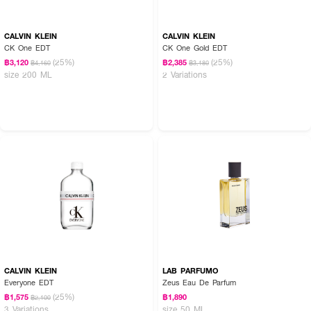
CALVIN KLEIN
CALVIN KLEIN
CK One EDT
CK One Gold EDT
(25%)
(25%)
฿3,120
฿2,385
฿4,160
฿3,180
size 200 ML
2 Variations
CALVIN KLEIN
LAB PARFUMO
Everyone EDT
Zeus Eau De Parfum
(25%)
฿1,575
฿1,890
฿2,100
3 Variations
size 50 ML