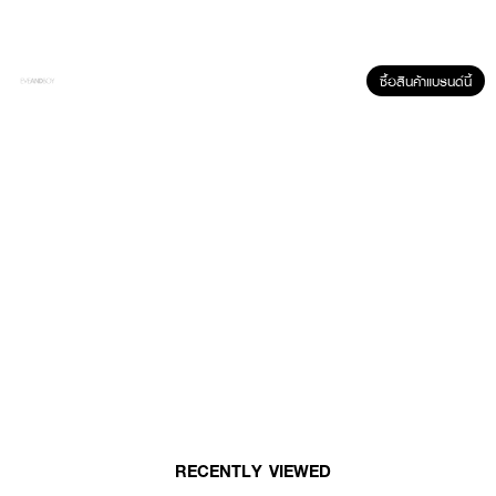
ซื้อสินค้าแบรนด์นี้
ผลลัพธ์ที่ได้ :
LOVE POTION Lovely Perfume Look At Me
กลิ่นฟรุตตี้ ฟลอรัล หอมหวาน
ละมุน ออร่าพุ่ง หวานเซ็กซี่ เป็นกลิ่นที่คนเดินผ่านแล้วต้องหันกลับมามอง
· กลิ่นหอมติดทน แพคเกจพกพาสะดวก
· 06 Look at me กลิ่นฟรุตตี้ ฟลอรัล หอมหวานละมุน ออร่าพุ่ง หวานเซ็กซี่
เป็นกลิ่นที่คนเดินผ่านแล้วต้องหันกลับมามอง
How To Use :
ฉีดพรมน้ำหอมตามร่างกายหรือจุดชีพจร
RECENTLY VIEWED