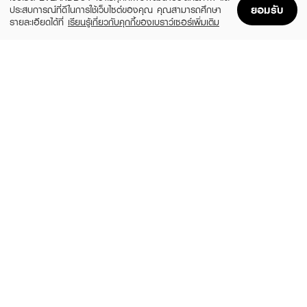
ยอมรับ
ประสบการณ์ที่ดีในการใช้เว็บไซต์ของคุณ คุณสามารถศึกษา
รายละเอียดได้ที่
เรียนรู้เกี่ยวกับคุกกี้ของเบราว์เซอร์เพิ่มเติม
Home
Home
Promotions
Promotions
Shopping Bag
Shopping Bag
Account
Account
MOSCHINO
CALVIN KLEIN
Toy 2 Pearl EDP
CK ONE Essence XM25 EDP50ml +
Shower Gel 100ml
(20%)
฿1,920
฿2,400
(35%)
฿1,365
฿2,100
3 Variations
size 2 PCS
CALVIN KLEIN
CALVIN KLEIN
CK Be EDT
Hair & Body Mist Perfume - Cotton
Musk
(25%)
฿2,385
฿3,180