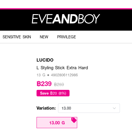
SENSITIVE SKIN
NEW
PRIVILEGE
LUCIDO
L Styling Stick Extra Hard
13 G • 4902806112986
฿239
฿259
Save
฿20 (8%)
Variation:
13.00
13.00 G