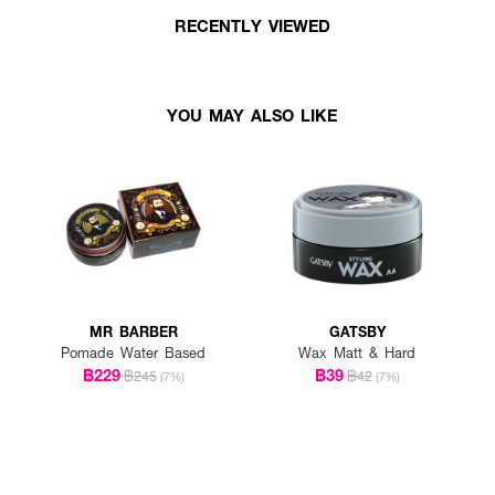
RECENTLY VIEWED
YOU MAY ALSO LIKE
MR BARBER
GATSBY
Pomade Water Based
Wax Matt & Hard
฿229
฿39
฿245
฿42
(7%)
(7%)