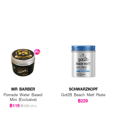
MR BARBER
SCHWARZKOPF
Pomade Water Based
Got2B Beach Matt Paste
Mini (Exclusive)
฿229
฿119
฿129
(8%)