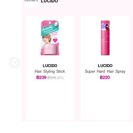
LUCIDO
LUCIDO
LUCIDO
Hair Styling Stick
Super Hard Hair Spray
฿239
฿220
฿259
(8%)