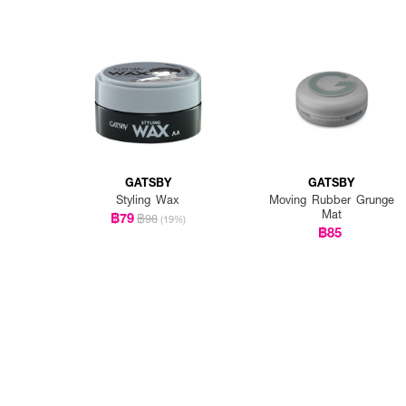
GATSBY
GATSBY
Styling Wax
Moving Rubber Grunge
Mat
฿79
฿98
(19%)
฿85