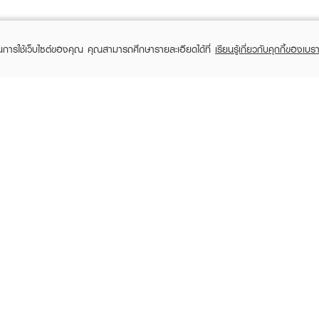
ในการใช้เว็บไซต์ของคุณ คุณสามารถศึกษารายละเอียดได้ที่
เรียนรู้เกี่ยวกับคุกกี้ของเบรา
TOMER CARE
EVEANDBOY MEMBER
 Shopping
Member registration
 store
t us