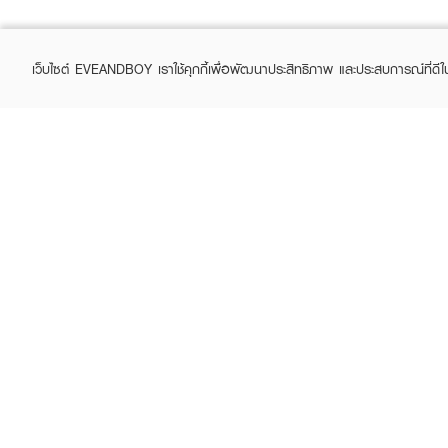
เว็บไซต์ EVEANDBOY เราใช้คุกกี้เพื่อพัฒนาประสิทธิภาพ และประสบการณ์ที่ดี
ABOUT EVEANDBOY
CUS
Brand story
Online
Privacy Policy
Find a
Terms and Conditions
Contac
Sell on EVEANDBOY
Whistleblowing