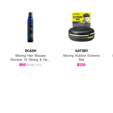
DCASH
GATSBY
Moving Hair Mousse
Moving Rubber Extreme
Number 10 Strong & Hard
Mat
Hold
฿89
฿259
฿109
(18%)