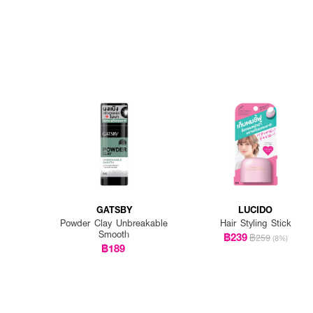
GATSBY
LUCIDO
Powder Clay Unbreakable
Hair Styling Stick
Smooth
฿239
฿259
(8%)
฿189