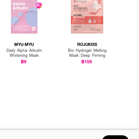
MYU-MYU
ROJUKISS
Daily Alpha Arbutin
Bio Hydrogel Melting
Whitening Mask
Mask Deep Firming
฿9
฿159