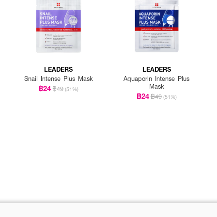
LEADERS
LEADERS
Snail Intense Plus Mask
Aquaporin Intense Plus
Mask
฿24
฿49
(51%)
฿24
฿49
(51%)