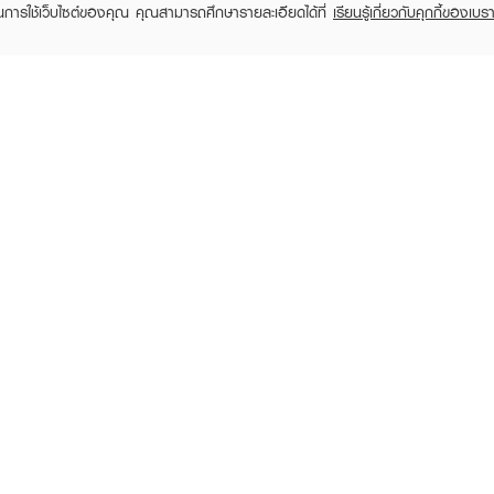
ในการใช้เว็บไซต์ของคุณ คุณสามารถศึกษารายละเอียดได้ที่
เรียนรู้เกี่ยวกับคุกกี้ของเบรา
TOMER CARE
EVEANDBOY MEMBER
 Shopping
Member registration
 store
t us