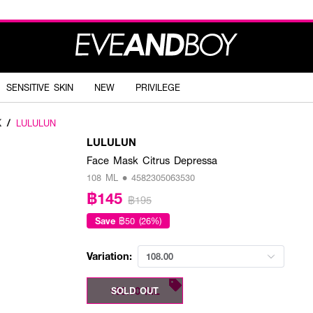
SENSITIVE SKIN
NEW
PRIVILEGE
K
/
LULULUN
LULULUN
Face Mask Citrus Depressa
108 ML • 4582305063530
฿145
฿195
Save
฿50 (26%)
Variation:
108.00
108.00 ML
SOLD OUT