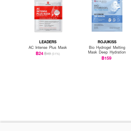
LEADERS
ROJUKISS
AC Intense Plus Mask
Bio Hydrogel Melting
Mask Deep Hydration
฿24
฿49
(51%)
฿159