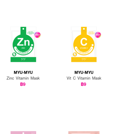
MYU-MYU
MYU-MYU
Zinc Vitamin Mask
Vit C Vitamin Mask
฿9
฿9