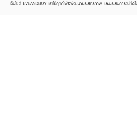
เว็บไซต์ EVEANDBOY เราใช้คุกกี้เพื่อพัฒนาประสิทธิภาพ และประสบการณ์ที่ดี
ABOUT EVEANDBOY
CUS
Brand story
Online
Privacy Policy
Find a
Terms and Conditions
Contac
Sell on EVEANDBOY
Whistleblowing