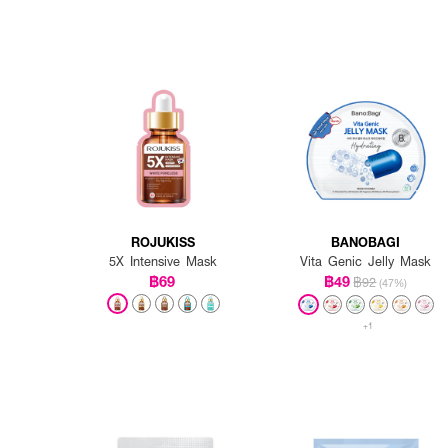
ROJUKISS
BANOBAGI
5X Intensive Mask
Vita Genic Jelly Mask
฿69
฿49
฿92
(47%)
+1