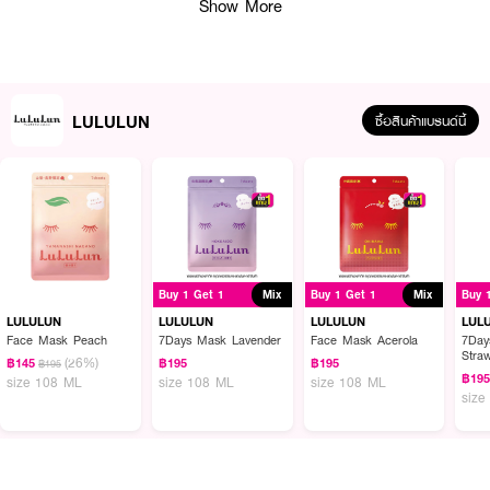
Show More
LULULUN
ซื้อสินค้าแบรนด์นี้
Buy 1 Get 1
Mix
Buy 1 Get 1
Mix
Buy 
LULULUN
LULULUN
LULULUN
LUL
Face Mask Peach
7Days Mask Lavender
Face Mask Acerola
7Day
Straw
(26%)
ผลลัพธ์ที่ได้ :
฿145
฿195
฿195
฿195
฿19
size 108 ML
size 108 ML
size 108 ML
size
CMG LULULUN Face Mask Hydra AZ 7sheets
แผ่นมาสก์หน้าจากประเทศ
ญี่ปุ่นที่ออกแบบมาเพื่อมอบความชุ่มชื้นและดูแลปัญหาผิวต่าง ๆ เช่น สิวและรอยดำ
จากสิว
· ช่วยลดการเกิดสิวและรอยดำ ทำให้ผิวหน้าดูเรียบเนียนและกระจ่างใส