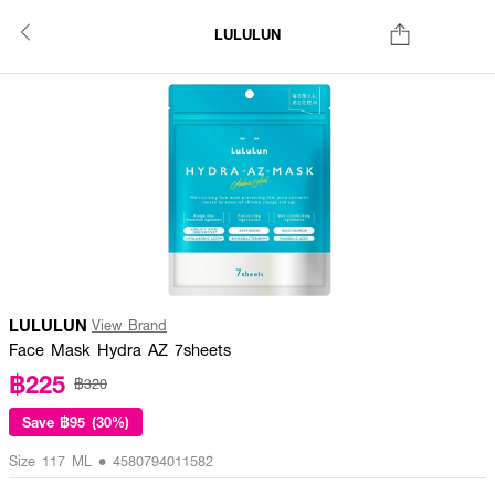
LULULUN
LULULUN
View Brand
Face Mask Hydra AZ 7sheets
฿225
฿320
Save
฿95 (30%)
Size 117 ML • 4580794011582