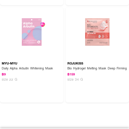
MYU-MYU
ROJUKISS
Daily Alpha Arbutin Whitening Mask
Bio Hydrogel Melting Mask Deep Firming
฿9
฿159
size 22 G
size 34 G