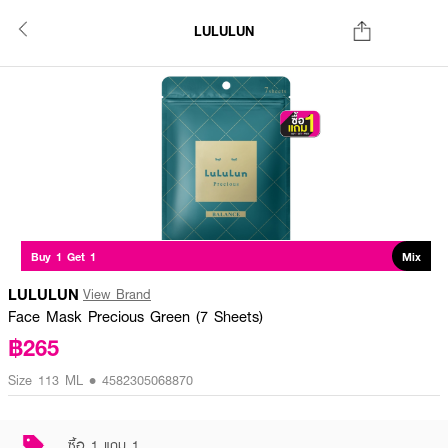
LULULUN
Buy 1 Get 1
Mix
LULULUN
View Brand
Face Mask Precious Green (7 Sheets)
฿265
Size 113 ML • 4582305068870
ซื้อ 1 แถม 1