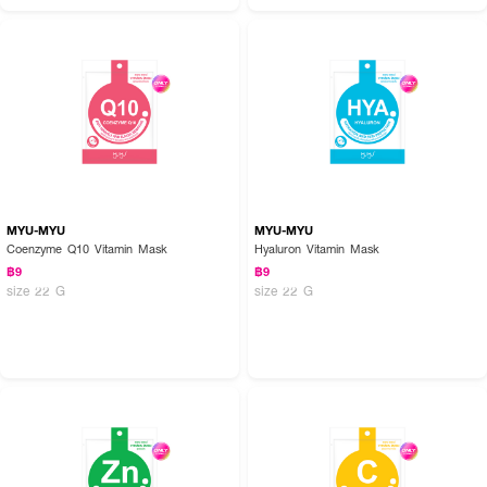
MYU-MYU
MYU-MYU
Coenzyme Q10 Vitamin Mask
Hyaluron Vitamin Mask
฿9
฿9
size 22 G
size 22 G