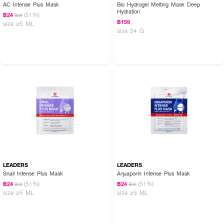
AC Intense Plus Mask
Bio Hydrogel Melting Mask Deep
Hydration
(51%)
฿24
฿49
฿159
size 25 ML
size 34 G
LEADERS
LEADERS
Snail Intense Plus Mask
Aquaporin Intense Plus Mask
(51%)
(51%)
฿24
฿24
฿49
฿49
size 25 ML
size 25 ML