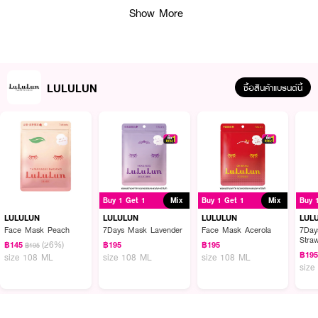
• สามารถใช้ได้ทุกวัน
Show More
• ขนาด 113 ml.
How to Use :
ทำความสะอาดหน้าแล้วเช็ดให้แห้ง วางแผ่นมาสก์
LULULUN Face Mask
LULULUN
Precious Green
บนใบหน้า ทิ้งไว้ประมาณ 10-15 นาที แล้วดึงแผ่นมาสก์ออก
ซื้อสินค้าแบรนด์นี้
สามารถนำแผ่นมาสก์มาซับที่หน้า หรือคอ เพื่อให้ Essence ที่เหลือบำรุงผิวได้นาน
ยิ่งขึ้น
Buy 1 Get 1
Mix
Buy 1 Get 1
Mix
Buy 
LULULUN
LULULUN
LULULUN
LUL
Face Mask Peach
7Days Mask Lavender
Face Mask Acerola
7Day
Straw
(26%)
฿145
฿195
฿195
฿195
฿19
size 108 ML
size 108 ML
size 108 ML
size