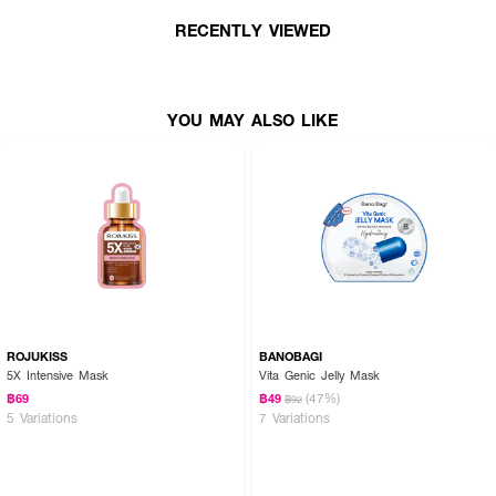
RECENTLY VIEWED
YOU MAY ALSO LIKE
ROJUKISS
BANOBAGI
5X Intensive Mask
Vita Genic Jelly Mask
(47%)
฿69
฿49
฿92
5 Variations
7 Variations