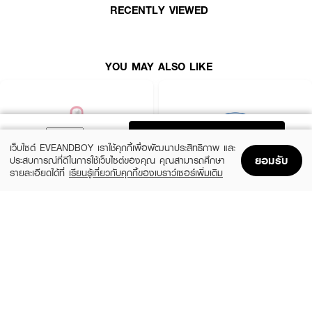
RECENTLY VIEWED
YOU MAY ALSO LIKE
ADD TO BAG
เว็บไซต์ EVEANDBOY เราใช้คุกกี้เพื่อพัฒนาประสิทธิภาพ และ
ยอมรับ
ประสบการณ์ที่ดีในการใช้เว็บไซต์ของคุณ คุณสามารถศึกษา
รายละเอียดได้ที่
เรียนรู้เกี่ยวกับคุกกี้ของเบราว์เซอร์เพิ่มเติม
Home
Home
Promotions
Promotions
Shopping Bag
Shopping Bag
Account
Account
ROJUKISS
BANOBAGI
5X Intensive Mask
Vita Genic Jelly Mask
(47%)
฿69
฿49
฿92
5 Variations
7 Variations