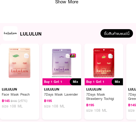
Show More
· ขนาด 7 แผ่น
How to Use :
LULULUN
ซื้อสินค้าแบรนด์นี้
ทำความสะอาดหน้า แล้วเช็ดให้แห้ง วางแผ่นมาสก์บนใบหน้า ทิ้งไว้ประมาณ 10-15
นาที
แล้วดึงแผ่นมาสก์ออก สามารถนำแผ่นมาสก์มาซับที่หน้า หรือคอ เพื่อให้
Essence ที่เหลือบำรุงผิว
Buy 1 Get 1
Mix
Buy 1 Get 1
Mix
LULULUN
LULULUN
LULULUN
LUL
Face Mask Peach
7Days Mask Lavender
7Days Mask
7Day
Strawberry Tochigi
Gree
(26%)
฿145
฿195
฿195
฿195
฿14
size 108 ML
size 108 ML
size 108 ML
size