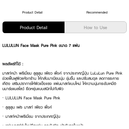
Product Detail
Recommended
Product Detail
How to Use
LULULUN Face Mask Pure Pink ขนาด 7 แผ่น
ผลลัพธ์ที่ได้ :
มาสก์หน้า พรีเมี่ยม ลูลูลูน เพียว พิ้งค์ จากประเทศญี่ปุ่น LuLuLun Pure Pink
ช่วยฟื้นฟูผิวแห้งกร้าน ให้กลับมาเนียนนุ่ม ชุ่มชื้น และปรับสมดุล ลดการระคาย
เคือง เสริมปราการให้ผิวแข็งแรง แผ่นมาสก์แบบใหม่ ให้ความนุ่มกระชับเหมือ
นมาร์ชแมลโลว์ ยืดหยุ่นแนบสนิทไปกับผิว
· LULULUN Face Mask Pure Pink
· ลูลูลูน เฟซ มาสก์ เพียว พิ้งค์
· มาสก์หน้าพรีเมี่ยม จากประเทศญี่ปุ่น
· แผ่นมาสก์รุ่นใหม่ยืดหยุ่น กระชับผิว เข้ากับทุกใบหน้า