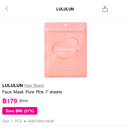
LULULUN
LULULUN
View Brand
Face Mask Pure Pink 7 sheets
฿179
฿245
Save
฿66 (27%)
Size 7 PCS • 4580794010646