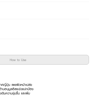
How to Use
ทศญี่ปุ่น เผยผิวหน้าเปล่ง
้านอนุมูลอิสระช่วยปกป้อง
มความชุ่มชื้น และเพิ่ม