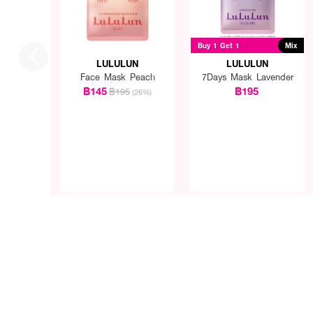
Buy 1 Get 1
Mix
LULULUN
LULULUN
Face Mask Peach
7Days Mask Lavender
฿145
฿195
฿195
(26%)