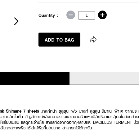
Quantity :
ADD TO BAG
k Shimane 7 sheets
มาสก์หน้า ลูลูลูน เฟซ มาสก์ ลูลูลูน ชิมาเนะ พี1เค จากประเ
ดจากดอกโบตั๋น สัญลักษณ์ของความงามและความรักแห่งเมืองชิมาเนะ อุดมไปด้วยสารต
ให้เรียบเนียน แลดูกระจ่างใส สารสกัดจากดอกกุหลาบและ BACILLUS FERMENT ช่วยเติ
รับทุกสภาพผิว ใช้ได้แม้ผิวที่บอบบาง สามารถใช้ได้ทุกวัน