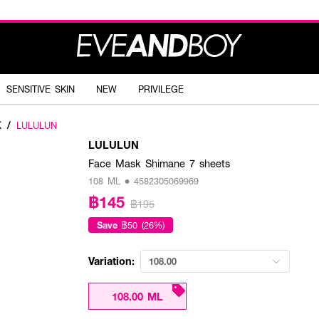
SENSITIVE SKIN
NEW
PRIVILEGE
K
/
LULULUN
LULULUN
Face Mask Shimane 7 sheets
108 ML • 4582305069969
฿145
฿195
Save
฿50 (26%)
Variation:
108.00
108.00 ML