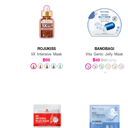
ROJUKISS
BANOBAGI
5X Intensive Mask
Vita Genic Jelly Mask
฿69
฿49
฿92
(47%)
+1