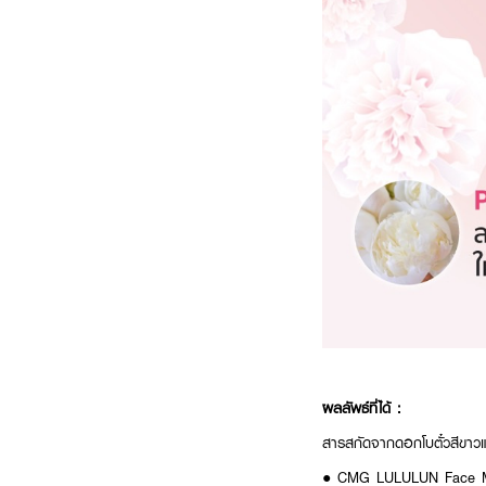
ผลลัพธ์ที่ได้ :
สารสกัดจากดอกโบตั๋วสีขาวแ
● CMG LULULUN Face M