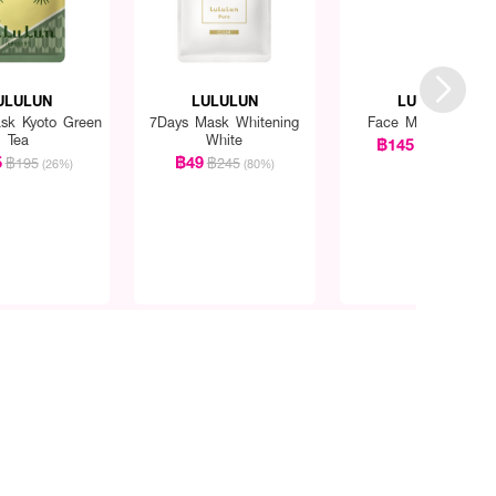
ULULUN
LULULUN
LULULUN
sk Kyoto Green
7Days Mask Whitening
Face Mask Kabosu
Tea
White
฿145
฿195
(26%)
5
฿49
฿195
฿245
(26%)
(80%)