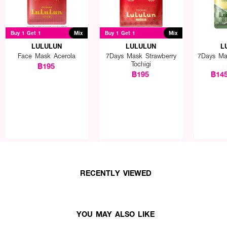
Buy 1 Get 1
Mix
Buy 1 Get 1
Mix
LULULUN
LULULUN
L
Face Mask Acerola
7Days Mask Strawberry
7Days Ma
Tochigi
฿195
฿195
฿14
RECENTLY VIEWED
YOU MAY ALSO LIKE