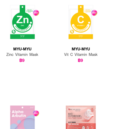
MYU-MYU
MYU-MYU
Zinc Vitamin Mask
Vit C Vitamin Mask
฿9
฿9