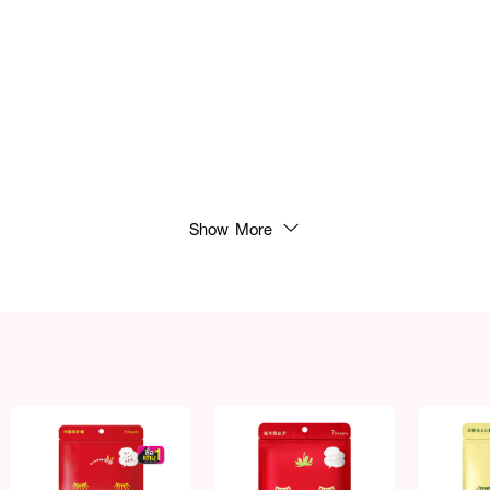
Show More
ห้แห้ง วางแผ่นมาส์กบนใบหน้า ทิ้งไว้ประมาณ 10-15 นาที แล้วดึงแผ่นมาส์ก ออก สา
 ที่เหลือบำรุงผิว