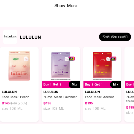
● ใช้เช็ดทำความสะอาด/บำรุงผิว / มาส์กเฉพาะจุด
Show More
● บำรุงผิวได้ทั้งเช้าและก่อนนอน
● ปราศจากสี, น้ำมันแร่ ,แอลกอฮอล์ , สารผลัดเซลล์ผิว
● ขนาด 50 แผ่น
LULULUN
ซื้อสินค้าแบรนด์นี้
● เลขที่จดแจ้ง: 10-2-6800044236
ส่วนผสมหลัก:
● Rice Bran Ferment : ให้ความชุ่มชื้น ผิวนุ่มลื่น ลดการสูญเสียนํ้า
● Ceramide Complex 5 ชนิด (Human-type) : ปรับสมดุล กักเก็บความชุ่มชื้น
Buy 1 Get 1
Mix
Buy 1 Get 1
Mix
Buy 
ผิวแน่น ละเอียด
LULULUN
LULULUN
LULULUN
LUL
● Azuki Peptide (Organic) : เปปไทด์จากถั่วแดง ช่วยให้ผิวยืดหยุ่น
Face Mask Peach
7Days Mask Lavender
Face Mask Acerola
7Day
Straw
(26%)
฿145
฿195
฿195
฿195
฿19
size 108 ML
size 108 ML
size 108 ML
size
How To Use:
● ใช้เช็ดทำความสะอาดผิวแทนการล้างหน้าตอนเช้า