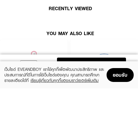
● ใช้เป็นขั้นเตรียมผิวก่อนลงสกินแคร์
RECENTLY VIEWED
● ใช้มาส์กเฉพาะจุดก่อนนอน
FAQ:
YOU MAY ALSO LIKE
● Lululun Lotion Pad F เหมาะกับใคร? เหมาะกับทุกสภาพผิว ที่ต้องการผิวชุ่ม
ชื้น อิ่มฟู
● มีส่วนผสมที่ก่อให้เกิดการระคายเคืองหรือไม่? ปราศจากสี น้ำมันแร่
แอลกอฮอล์ และสารผลัดเซลล์ผิว
ADD TO BAG
เว็บไซต์ EVEANDBOY เราใช้คุกกี้เพื่อพัฒนาประสิทธิภาพ และ
● ใช้เป็นมาส์กได้ไหม? สามารถใช้เป็นมาส์กเฉพาะจุด เพื่อบำรุงเข้มข้นได้
ยอมรับ
ประสบการณ์ที่ดีในการใช้เว็บไซต์ของคุณ คุณสามารถศึกษา
รายละเอียดได้ที่
เรียนรู้เกี่ยวกับคุกกี้ของเบราว์เซอร์เพิ่มเติม
Home
Home
Promotions
Promotions
Shopping Bag
Shopping Bag
Account
Account
✨ ผิวใสเด้ง ชุ่มชื้น อิ่มฟู ✨ Lululun Lotion Pad F ไอเทมที่สาวญี่ปุ่นเลิฟ!
ROJUKISS
BANOBAGI
5X Intensive Mask
Vita Genic Jelly Mask
(47%)
฿69
฿49
฿92
5 Variations
7 Variations