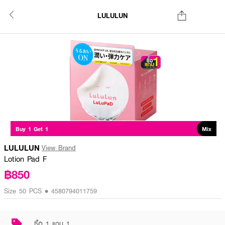
LULULUN
Buy 1 Get 1
Mix
LULULUN
View Brand
Lotion Pad F
฿850
Size 50 PCS • 4580794011759
ซื้อ 1 แถม 1