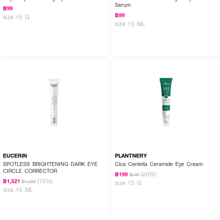
Serum
฿99
฿99
size 15 G
size 15 ML
EUCERIN
PLANTNERY
SPOTLESS BRIGHTENING DARK EYE
Cica Centella Ceramide Eye Cream
CIRCLE CORRECTOR
(20%)
฿199
฿249
(10%)
฿1,521
฿1,690
size 15 G
size 15 ML