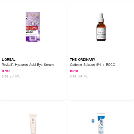
ขั้นตอนที่ 2 : บีบเนื้อครีมออกมาและนวดบริเวณหัวตาไปหางตาข้างละ 1-2 นาที
เป็นประจำทุกวันเช้า เย็น ตัวแรกของการลงสกินแคร์ (ใช้ในปริมาณเท่าเม็ดถั่วเขียว)
ขั้นตอนที่ 3 : หลังจากใช้เสร็จแล้วให้ทำความสะอาดหัวนวด และ ปิดฝาให้สนิท
วิธีการเก็บรักษา :
ห้ามเก็บไว้ในอุณหภูมิที่สูงเกินไป
สามารถแช่ตู้เย็นได้แต่ควรปิดฝาให้สนิทและไม่ควรแช่ร่วมกับอาหาร
L'OREAL
THE ORDINARY
Revitalift Hyaluron Acid Eye Serum
Caffeine Solution 5% + EGCG
฿799
฿510
size 20 ML
size 30 ML