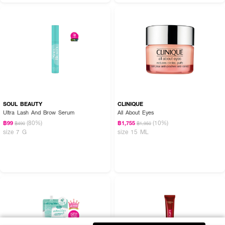
SOUL BEAUTY
CLINIQUE
Ultra Lash And Brow Serum
All About Eyes
(80%)
(10%)
฿99
฿1,755
฿490
฿1,950
size 7 G
size 15 ML