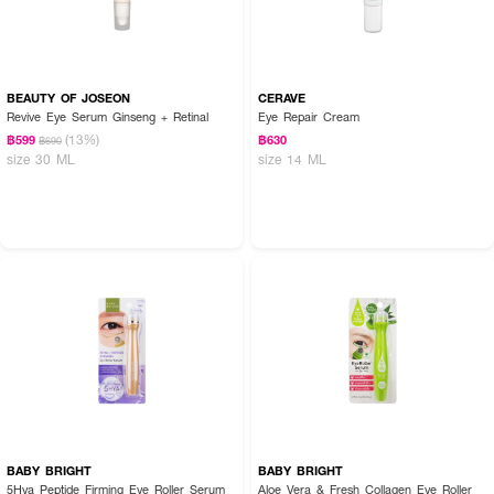
BEAUTY OF JOSEON
CERAVE
Revive Eye Serum Ginseng + Retinal
Eye Repair Cream
(13%)
฿599
฿630
฿690
size 30 ML
size 14 ML
BABY BRIGHT
BABY BRIGHT
5Hya Peptide Firming Eye Roller Serum
Aloe Vera & Fresh Collagen Eye Roller