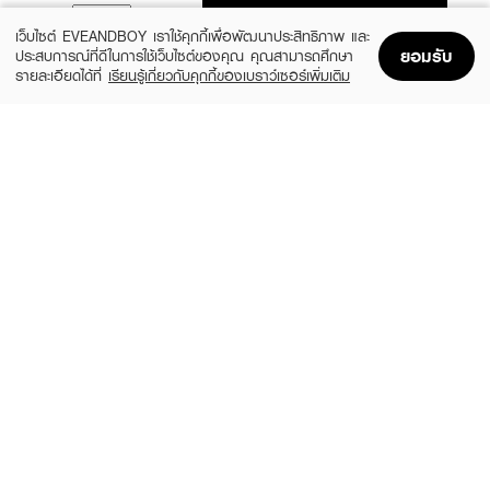
ADD TO BAG
เว็บไซต์ EVEANDBOY เราใช้คุกกี้เพื่อพัฒนาประสิทธิภาพ และ
ยอมรับ
ประสบการณ์ที่ดีในการใช้เว็บไซต์ของคุณ คุณสามารถศึกษา
รายละเอียดได้ที่
เรียนรู้เกี่ยวกับคุกกี้ของเบราว์เซอร์เพิ่มเติม
Home
Home
Promotions
Promotions
Shopping Bag
Shopping Bag
Account
Account
LUNA
L'OREAL
Jelly Eye Care
Revitalift Triple Power Eye Bag Instant
Corrector
(25%)
฿59
฿79
฿699
size 3 G
size 15 ML
KIEHL'S
VICHY