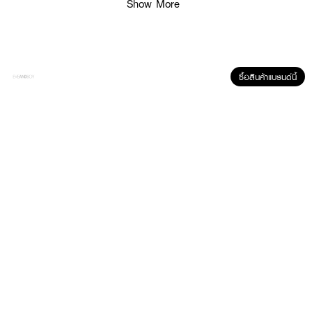
Show More
ซื้อสินค้าแบรนด์นี้
ผลลัพธ์ที่ได้ :
ไอเท็มใหม่
LUNA Jelly Eye Care
จบทุกปัญหารอบดวงตา ขอบตาดำ คล้ำ ถุง
ใต้ตาใหญ่ ใต้ตามีริ้วรอย บวมช้ำ เอาอยู่ มีหัวนวดเก็บความเย็น ช่วยกระตุ้นการไหล
เวียนเลือด ไม่ต้องแช่เย็นก็เย็นได้
● ครีมบำรุงใต้ตาที่มาพร้อมกับหัวนวด
● ช่วยลดความหมองคล้ำ
● เพิ่มการหมุนเวียนให้ใต้ตาสดใส
● ปริมาณ 10 g.