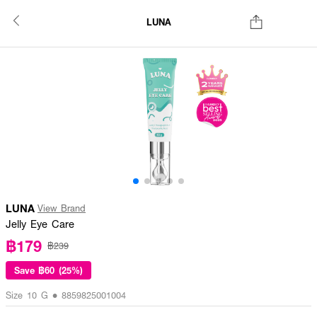
LUNA
LUNA
View Brand
Jelly Eye Care
฿179
฿239
Save
฿60 (25%)
Size 10 G • 8859825001004