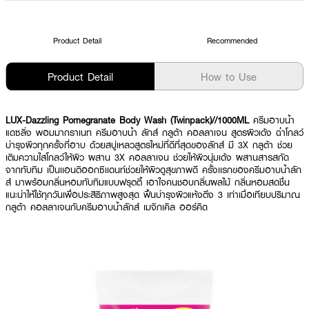
Product Detail
Recommended
Product Detail
How to Use
LUX-Dazzling Pomegranate Body Wash (Twinpack)//1000ML
ครีมอาบน้ำ
แดซลิ่ง พอมมากราเนท ครีมอาบน้ำ ลักส์ กลูต้า คอลลาเจน สูตรผิวเด้ง ฉ่ำโกลว์
บำรุงผิวทุกครั้งที่อาบ ด้วยสบู่เหลวสูตรใหม่ที่ดีที่สุดของลักส์ มี 3X กลูต้า ช่วย
เติมความใสโกลว์ให้ผิว ผสาน 3X คอลลาเจน ช่วยให้ผิวนุ่มเด้ง ผสานสารสกัด
จากทับทิม เป็นเเอนติออกซิเเดนท์ช่วยให้ผิวดูสุขภาพดี ครั้งเเรกของครีมอาบน้ำลัก
ส์ มาพร้อมกลิ่นหอมทับทิมแบบฟรุตตี้ เอาใจคนชอบกลิ่นผลไม้ กลิ่นหอมสดชื่น
แนะนำให้ใช้ทุกวันเพื่อประสิธิภาพสูงสุด ฟื้นบำรุงผิวแห้งตึง 3 เท่าเมื่อเทียบปริมาณ
กลูต้า คอลลาเจนกับครีมอาบน้ำลักส์ เมจิกเคิล ออร์คิด