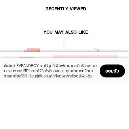
● LUX-Dazzling Pomegranate Body Wash (Twinpack)
RECENTLY VIEWED
● ครีมอาบน้ำ
● บำรุงผิวทุกครั้งที่อาบ
YOU MAY ALSO LIKE
● ช่วยให้ผิวนุ่มเด้ง
● ฟื้นบำรุงผิวแห้งตึง
● ขนาด 1000 ml.
NOTIFY ME
เว็บไซต์ EVEANDBOY เราใช้คุกกี้เพื่อพัฒนาประสิทธิภาพ และ
ยอมรับ
ประสบการณ์ที่ดีในการใช้เว็บไซต์ของคุณ คุณสามารถศึกษา
How to Use :
รายละเอียดได้ที่
เรียนรู้เกี่ยวกับคุกกี้ของเบราว์เซอร์เพิ่มเติม
Home
Home
Promotions
Promotions
Shopping Bag
Shopping Bag
Account
Account
เทครีมอาบน้ำ ลูบไล้ฟองนุ่มละเอียด แล้วล้างออก สัมผัสเสน่ห์ผิวหอมดูเนียนเด้ง
ฉ่ำวาวได้ทุกวัน ใช้คู่ใยขัดผิวเพื่อฟองวิปโฟม
BENICE
BATHOLOGY
Shower Cream Peachy Peach & Shea
BATHOLOGY PEONY Anti- Oxidant &
Butter
Nourishing Shower Gel
฿99
฿199
size 400 ML
1,000.00