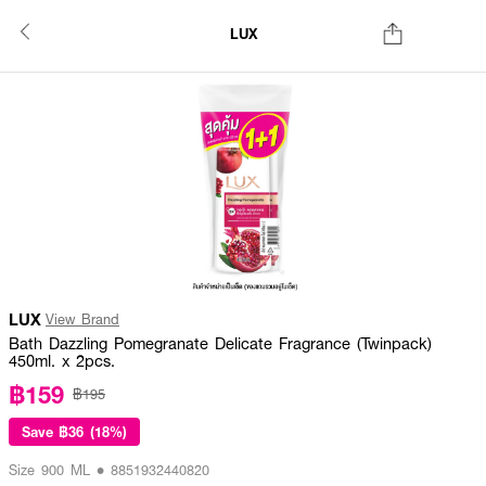
LUX
LUX
View Brand
Bath Dazzling Pomegranate Delicate Fragrance (Twinpack)
450ml. x 2pcs.
฿159
฿195
Save
฿36 (18%)
Size 900 ML • 8851932440820