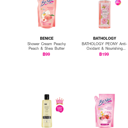
BENICE
BATHOLOGY
Shower Cream Peachy
BATHOLOGY PEONY Anti-
Peach & Shea Butter
Oxidant & Nourishing
Shower Gel
฿99
฿199