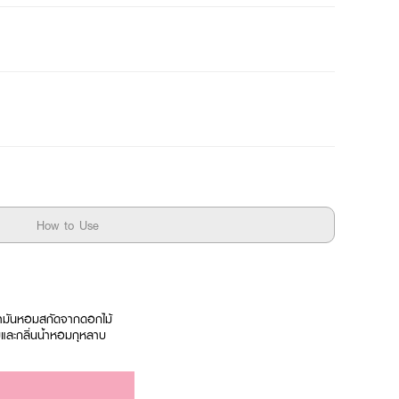
How to Use
น้ำมันหอมสกัดจากดอกไม้
มและกลิ่นน้ำหอมกุหลาบ