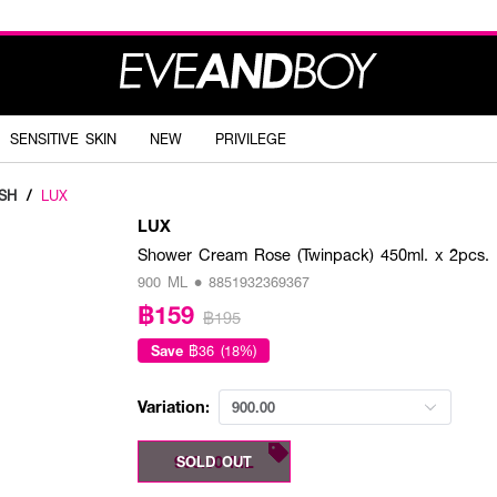
SENSITIVE SKIN
NEW
PRIVILEGE
SH
/
LUX
LUX
Shower Cream Rose (Twinpack) 450ml. x 2pcs.
900 ML • 8851932369367
฿159
฿195
Save
฿36 (18%)
Variation:
900.00
900.00 ML
SOLD OUT