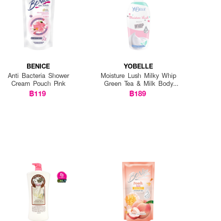
BENICE
YOBELLE
Anti Bacteria Shower
Moisture Lush Milky Whip
Cream Pouch Pink
Green Tea & Milk Body
Wash
฿119
฿189