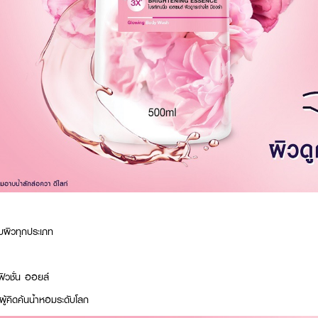
บผิวทุกประเภท
วชั่น ออยล์
้คิดค้นน้ำหอมระดับโลก