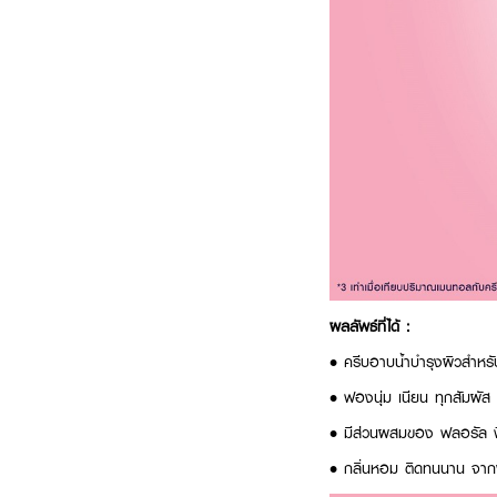
ผลลัพธ์ที่ได้ :
•
ครีบอาบน้ำบำรุงผิวสำหรั
•
ฟองนุ่ม เนียน ทุกสัมผัส
•
มีส่วนผสมของ ฟลอรัล ฟิ
•
กลิ่นหอม ติดทนนาน จากผู