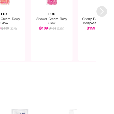
LUX
LUX
LUX
 Cream Dewy
Shower Cream Rosy
Cherry Renewed Glo
Glow
Glow
Bodywash (Twinpack
450ml. x 2pcs.
9
฿109
฿159
฿139
฿139
฿195
(22%)
(22%)
(18%)