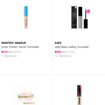
SKINTIFIC MAKEUP
KATE
Cover Perfect Serum Concealer
Jelly-Gloss Lasting Concealer
(59%)
(10%)
฿219
฿495
฿539
฿550
7 Variations
10 Variations