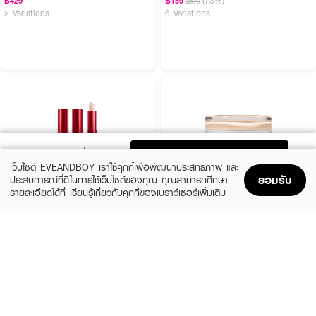
฿429
฿159
฿579
2 Variations
6 Variations
ADD TO BAG
เว็บไซต์ EVEANDBOY เราใช้คุกกี้เพื่อพัฒนาประสิทธิภาพ และ
ยอมรับ
ประสบการณ์ที่ดีในการใช้เว็บไซต์ของคุณ คุณสามารถศึกษา
รายละเอียดได้ที่
เรียนรู้เกี่ยวกับคุกกี้ของเบราว์เซอร์เพิ่มเติม
Home
Home
Promotions
Promotions
Shopping Bag
Shopping Bag
Account
Account
TIRTIR
GLOW
Glide & Hide Blurring Concealer
Not Dry Concealer
(33%)
(24%)
฿399
฿780
฿599
฿1,030
19 Variations
4 Variations