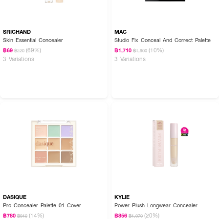
SRICHAND
MAC
Skin Essential Concealer
Studio Fix Conceal And Correct Palette
(69%)
(10%)
฿69
฿1,710
฿220
฿1,900
3 Variations
3 Variations
DASIQUE
KYLIE
Pro Concealer Palette 01 Cover
Power Plush Longwear Concealer
(14%)
(20%)
฿780
฿856
฿910
฿1,070