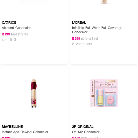
CATRICE
L'OREAL
Allround Concealer
Infallible Full Wear Full Coverage
Concealer
(12%)
฿199
฿225
(21%)
฿299
฿379
size 6 G
6 Variations
MAYBELLINE
2P ORIGINAL
Instant Age Rewind Concealer
Oh My Concealer
(73%)