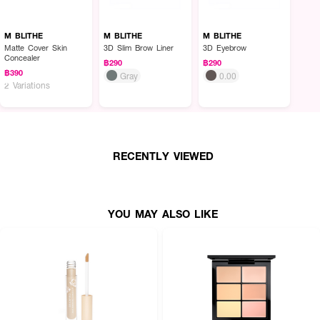
M BLITHE
M BLITHE
M BLITHE
Matte Cover Skin
3D Slim Brow Liner
3D Eyebrow
Concealer
฿290
฿290
฿390
Gray
0.00
2 Variations
RECENTLY VIEWED
YOU MAY ALSO LIKE