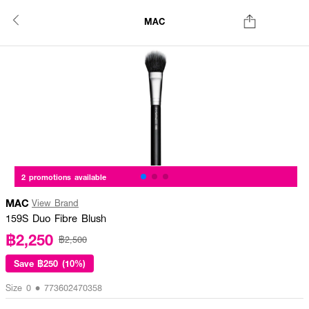
MAC
2 promotions available
MAC
View Brand
159S Duo Fibre Blush
฿2,250
฿2,500
Save
฿250 (10%)
Size 0 • 773602470358