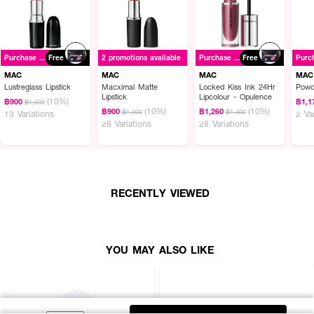
Purchase ฿1500+
Free
2 promotions available
Purchase ฿1500+
Free
MAC
MAC
MAC
MAC
Lustreglass Lipstick
Macximal Matte
Locked Kiss Ink 24Hr
Powd
Lipstick
Lipcolour - Opulence
(10%)
฿900
฿1,1
฿1,000
(10%)
(10%)
฿900
฿1,260
฿1,000
฿1,400
13 Variations
2 Va
28 Variations
28 Variations
RECENTLY VIEWED
YOU MAY ALSO LIKE