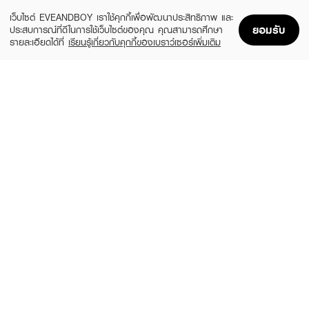
ADD TO BAG
เว็บไซต์ EVEANDBOY เราใช้คุกกี้เพื่อพัฒนาประสิทธิภาพ และ
ยอมรับ
ประสบการณ์ที่ดีในการใช้เว็บไซต์ของคุณ คุณสามารถศึกษา
รายละเอียดได้ที่
เรียนรู้เกี่ยวกับคุกกี้ของเบราว์เซอร์เพิ่มเติม
Home
Home
Promotions
Promotions
Shopping Bag
Shopping Bag
Account
Account
4U2
MEILINDA
Skin Air Cushion Puff
Basic Mini Brush Set (8 Pcs.)
(45%)
(26%)
฿109
฿289
฿199
฿390
size 0.01 G
size 92 G