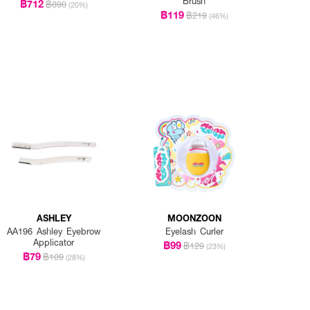
Brush
฿712
฿890
(20%)
฿119
฿219
(46%)
ASHLEY
MOONZOON
AA196 Ashley Eyebrow
Eyelash Curler
Applicator
฿99
฿129
(23%)
฿79
฿109
(28%)