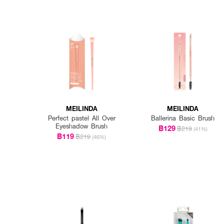
MEILINDA
MEILINDA
Perfect pastel All Over
Ballerina Basic Brush
Eyeshadow Brush
฿129
฿219
(41%)
฿119
฿219
(46%)