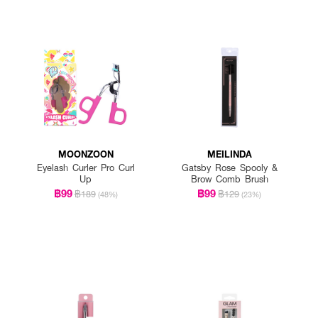
MOONZOON
MEILINDA
Eyelash Curler Pro Curl
Gatsby Rose Spooly &
Up
Brow Comb Brush
฿99
฿99
฿189
฿129
(48%)
(23%)