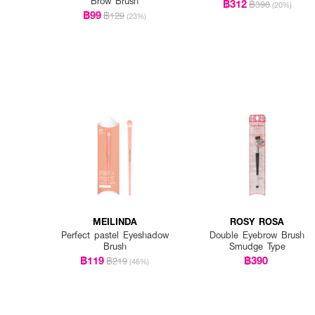
Brow Brush
฿312
฿390
(20%)
฿99
฿129
(23%)
MEILINDA
ROSY ROSA
Perfect pastel Eyeshadow
Double Eyebrow Brush
Brush
Smudge Type
฿119
฿390
฿219
(46%)