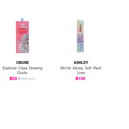
OBUSE
ASHLEY
Eyebrow Class Drawing
AA158 Ashley Soft Paint
Guide
Liner
฿59
฿109
฿119
(50%)