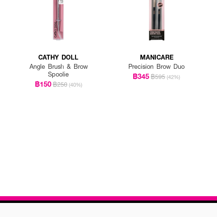
CATHY DOLL
MANICARE
Angle Brush & Brow
Precision Brow Duo
Spoolie
฿345
฿595
(42%)
฿150
฿250
(40%)