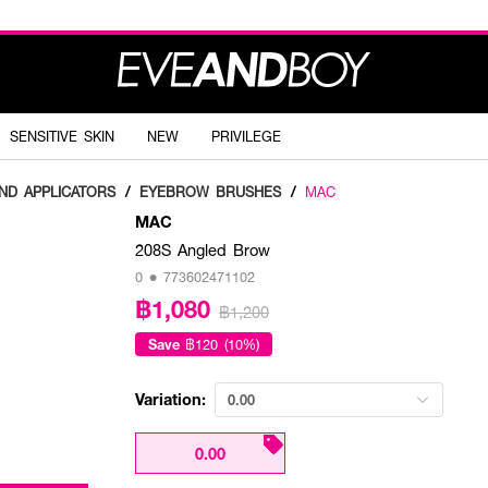
SENSITIVE SKIN
NEW
PRIVILEGE
ND APPLICATORS
/
EYEBROW BRUSHES
/
MAC
MAC
208S Angled Brow
0 • 773602471102
฿1,080
฿1,200
Save
฿120 (10%)
Variation:
0.00
0.00