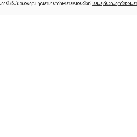
ในการใช้เว็บไซต์ของคุณ คุณสามารถศึกษารายละเอียดได้ที่
เรียนรู้เกี่ยวกับคุกกี้ของเบรา
TOMER CARE
EVEANDBOY MEMBER
 Shopping
Member registration
 store
t us