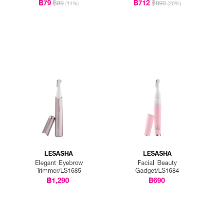
฿79
฿712
฿89
฿890
(11%)
(20%)
LESASHA
LESASHA
Elegant Eyebrow
Facial Beauty
Trimmer/LS1685
Gadget/LS1684
฿1,290
฿690