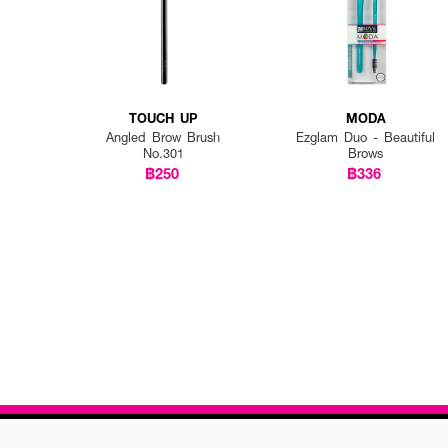
TOUCH UP
MODA
Angled Brow Brush
Ezglam Duo - Beautiful
No.301
Brows
฿250
฿336