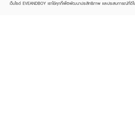
เว็บไซต์ EVEANDBOY เราใช้คุกกี้เพื่อพัฒนาประสิทธิภาพ และประสบการณ์ที่ดี
ABOUT EVEANDBOY
CUS
Brand story
Online
Privacy Policy
Find a
Terms and Conditions
Contac
Sell on EVEANDBOY
Whistleblowing