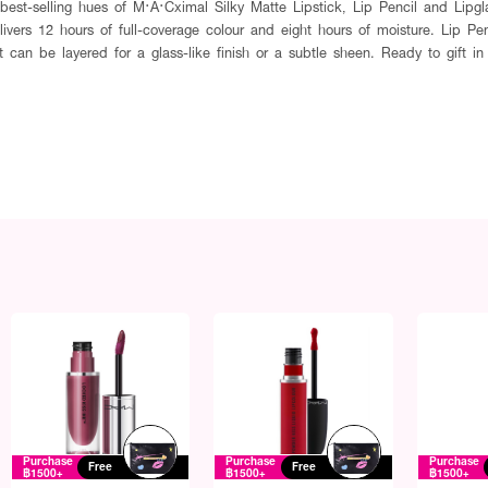
ur best-selling hues of M·A·Cximal Silky Matte Lipstick, Lip Pencil and Lipg
ivers 12 hours of full-coverage colour and eight hours of moisture. Lip Pen
hat can be layered for a glass-like finish or a subtle sheen. Ready to gift 
Purchase
Purchase
Purchase
Free
Free
฿1500+
฿1500+
฿1500+