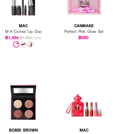
MAC
CANMAKE
M·A·Cximal Lip Duo
Perfect Pink Glow Set
฿1,494
฿590
฿1,660
(10%)
BOBBI BROWN
MAC