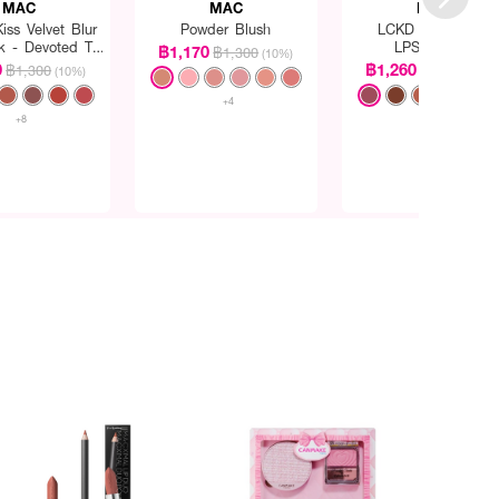
MAC
MAC
MAC
iss Velvet Blur
Powder Blush
LCKD Kiss 24HR
ck - Devoted To
LPSTCK-OP
฿1,170
฿1,300
(10%)
Danger
1.8GM/.06OZ
0
฿1,260
฿1,300
฿1,400
(10%)
(10%
+4
+8
+12