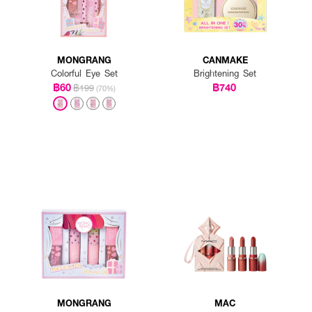
MONGRANG
CANMAKE
Colorful Eye Set
Brightening Set
฿60
฿740
฿199
(70%)
MONGRANG
MAC