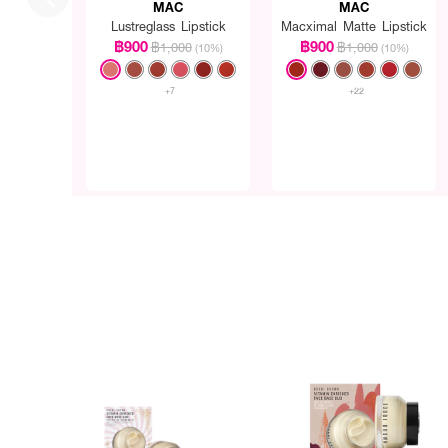
MAC
MAC
Lustreglass Lipstick
Macximal Matte Lipstick
฿900
฿900
฿1,000
฿1,000
(10%)
(10%)
+7
+22