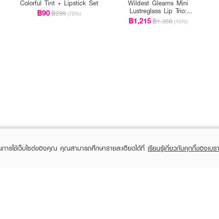
Colorful Tint + Lipstick Set
Wildest Gleams Mini
Lustreglass Lip Trio:
฿90
฿299
(70%)
Classics
฿1,215
฿1,350
(10%)
ในการใช้เว็บไซต์ของคุณ คุณสามารถศึกษารายละเอียดได้ที่
เรียนรู้เกี่ยวกับคุกกี้ของเบรา
TOMER CARE
EVEANDBOY MEMBER