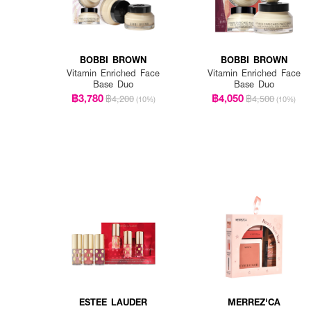
BOBBI BROWN
BOBBI BROWN
Vitamin Enriched Face
Vitamin Enriched Face
Base Duo
Base Duo​
฿3,780
฿4,050
฿4,200
฿4,500
(10%)
(10%)
ESTEE LAUDER
MERREZ'CA