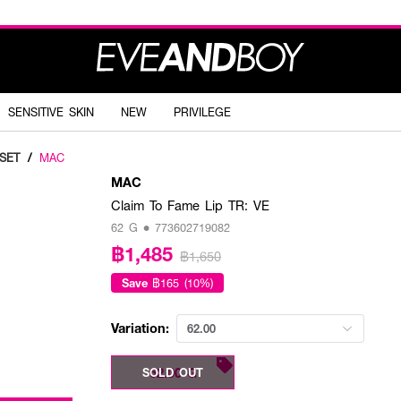
SENSITIVE SKIN
NEW
PRIVILEGE
SET
/
MAC
MAC
Claim To Fame Lip TR: VE
62 G • 773602719082
฿1,485
฿1,650
Save
฿165 (10%)
Variation:
62.00
62.00 G
SOLD OUT