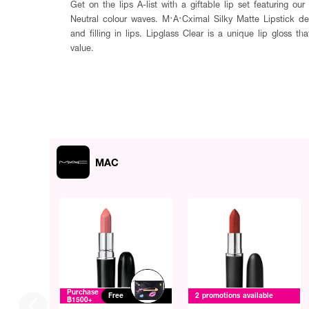
Get on the lips A-list with a giftable lip set featuring o
Neutral colour waves. M·A·Cximal Silky Matte Lipstick del
and filling in lips. Lipglass Clear is a unique lip gloss t
value.
MAC
Purchase
Free
2 promotions available
฿1500+