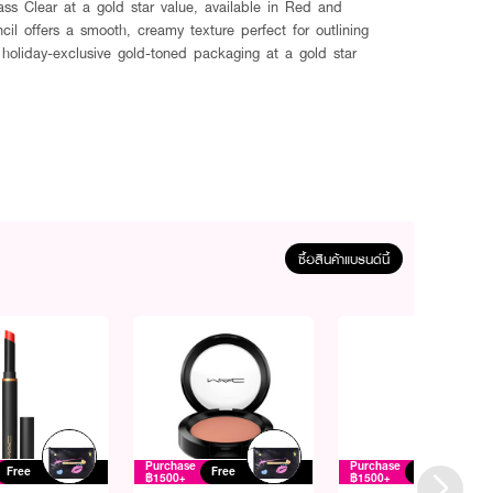
lass Clear at a gold star value, available in Red and
cil offers a smooth, creamy texture perfect for outlining
in holiday-exclusive gold-toned packaging at a gold star
ซื้อสินค้าแบรนด์นี้
Purchase
Purchase
Free
Free
Free
฿1500+
฿1500+