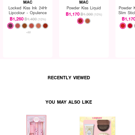
MAC
MAC
Locked Kiss Ink 24Hr
Powder Kiss Liquid
Powder K
Lipcolour - Opulence
Slim Sti
฿1,170
฿1,300
(10%)
฿1,260
฿1,17
฿1,400
(10%)
+22
RECENTLY VIEWED
YOU MAY ALSO LIKE