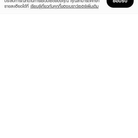
ยอมรับ
ประสบการณ์ที่ดีในการใช้เว็บไซต์ของคุณ คุณสามารถศึกษา
รายละเอียดได้ที่
เรียนรู้เกี่ยวกับคุกกี้ของเบราว์เซอร์เพิ่มเติม
Home
Home
Promotions
Promotions
Shopping Bag
Shopping Bag
Account
Account
3CE
SIVANNA
Mood Recipe Multi Eye Color Palette
HF7006-Chocolate Palette
Smoother
(36%)
฿229
฿359
(40%)
฿750
฿1,250
2 Variations
11 Variations
MEILINDA
MERREZ'CA