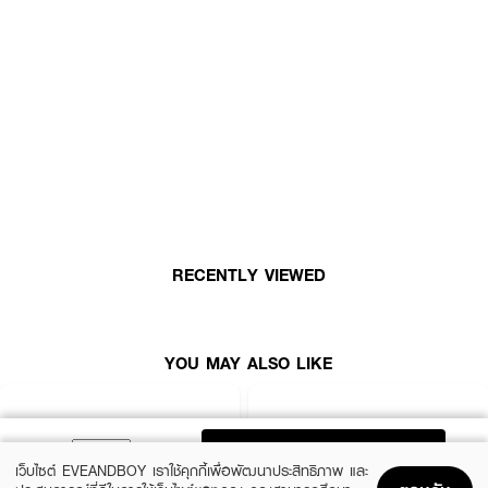
ผลลัพธ์ที่ได้ :
พาเลตต์อายแชโดว์ พิกเม้นท์แน่น เกลี่ยง่าย ทำให้สามารถทาทับ และเบลนด์ได้อย่าง
ง่ายดายโดยไม่ต้องพยายาม
MAC Connect In Color Eyeshadow Palette X6
ประกอบด้วยโทนสีชมพูอ่อน สีเบจ และสีน้ำตาล ที่สร้างสรรค์ได้ ตั้งแต่ลุคที่สามารถ
ใช้ในชีวิตประจำวันไปจนถึงลุคแปลกใหม่ พิกเม้นท์แน่น เกลี่ยง่าย ทำให้สามารถทาทับ
และเบลนด์ได้อย่างง่ายดายโดยไม่ต้องพยายาม นอกจากนี้ อายแชโดว์แต่ละพาเลตต์
ยังมาพร้อมเม็ดสีที่เพิ่มความเข้มข้นขึ้น 25% เมื่อเปรียบเทียบกับพาเลตต์ M·A·C
eye shadow ที่เคยมีมา
· อายแชโดว์พิกเม้นท์แน่น
RECENTLY VIEWED
· เกลี่ยง่าย ไม่เป็นฝุ่น
· สี Rose Lens
How To Use :
YOU MAY ALSO LIKE
สร้างสรรค์
MAC Connect In Color Eyeshadow Palette X6
บนดวงตาอย่าง
ง่ายดายด้วยแปรงแบบแบนหรือแปรงแบบฟู หรือแม้แต่ปลายนิ้วของคุณ เกลี่ยง่าย
ทำให้สามารถทาทับ และเบลนด์ได้อย่างง่ายดาย
ADD TO BAG
เว็บไซต์ EVEANDBOY เราใช้คุกกี้เพื่อพัฒนาประสิทธิภาพ และ