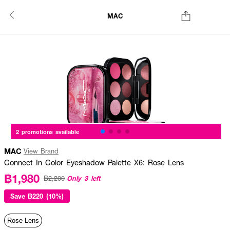
MAC
2 promotions available
MAC
View Brand
Connect In Color Eyeshadow Palette X6: Rose Lens
฿1,980
Only 3 left
฿2,200
Save
฿220 (10%)
Rose Lens