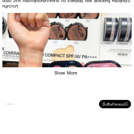
ข้นขึ้น 25% ครีเอทลุคได้หลากหลาย ทั้ง Everyday look ลุคสวยหรู หรือลุคคุณ
หนูหวานๆ
Show More
ซื้อสินค้าแบรนด์นี้