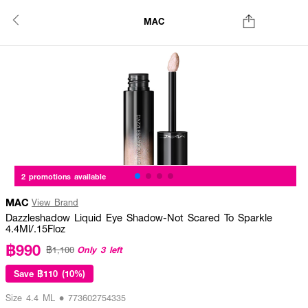
MAC
2 promotions available
MAC
View Brand
Dazzleshadow Liquid Eye Shadow-Not Scared To Sparkle
4.4Ml/.15Floz
฿990
Only 3 left
฿1,100
Save
฿110 (10%)
Size 4.4 ML • 773602754335