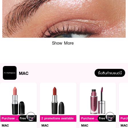
Show More
MAC
ซื้อสินค้าแบรนด์นี้
ผลลัพธ์ที่ได้:
อายแชโดว์เนื้อลิควิดสูตรใหม่ ที่มอบสัมผัสอันล้ำลึก ให้ดวงตาดูสดใสเปล่งประกาย
แวววาวด้วย เนื้อกลิตเตอร์เต็มพิกัด และสัมผัสเนื้อ โครเมียม เนียนนุ่มสูตรเย็น
Purchase ฿1500+
Free
2 promotions available
Purchase ฿1500+
Free
เฉพาะตัว ช่วยให้สีเนียนสนิทไปกับผิว พร้อมให้ความรู้สึกนุ่มนวล บางเบาราวกับไม่มี
อะไรบนเปลือกตา มีให้เลือก 2 เนื้อสัมผัสสุดหรู ได้แก่ Dazzling Cosmic Toppers
MAC
MAC
MAC
MAC