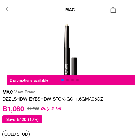
MAC
2 promotions available
MAC
View Brand
DZZLSHDW EYESHDW STCK-GO 1.6GM/.05OZ
฿1,080
Only 2 left
฿1,200
Save
฿120 (10%)
GOLD STUD