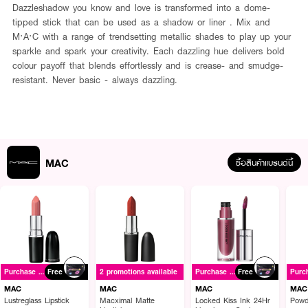
Dazzleshadow you know and love is transformed into a dome-
tipped stick that can be used as a shadow or liner . Mix and
M·A·C with a range of trendsetting metallic shades to play up your
sparkle and spark your creativity. Each dazzling hue delivers bold
colour payoff that blends effortlessly and is crease- and smudge-
resistant. Never basic - always dazzling.
MAC
ซื้อสินค้าแบรนด์นี้
Purchase ฿1500+
Free
2 promotions available
Purchase ฿1500+
Free
MAC
MAC
MAC
MAC
Lustreglass Lipstick
Macximal Matte
Locked Kiss Ink 24Hr
Powd