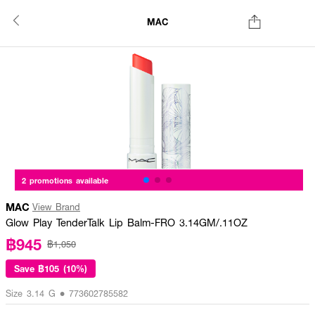
MAC
2 promotions available
MAC
View Brand
Glow Play TenderTalk Lip Balm-FRO 3.14GM/.11OZ
฿945
฿1,050
Save
฿105 (10%)
Size 3.14 G • 773602785582