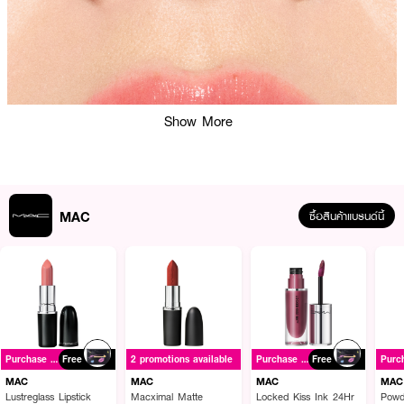
Show More
MAC
ซื้อสินค้าแบรนด์นี้
ผลลัพธ์ที่ได้:
Purchase ฿1500+
Free
2 promotions available
Purchase ฿1500+
Free
สัมผัสความอัศจรรย์ของสีสันที่เปลี่ยนไปตามเอกลักษณ์เฉพาะตัวคุณ มอบฟินิชที่ดู
MAC
MAC
MAC
MAC
ฉ่ำวาวและระเรื่อสุขภาพดี อุดมด้วยส่วนผสมจากธรรมชาติถึง 91% อาทิ น้ำมัน
Lustreglass Lipstick
Macximal Matte
Locked Kiss Ink 24Hr
Powd