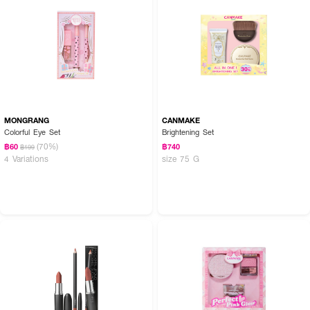
MONGRANG
CANMAKE
Colorful Eye Set
Brightening Set
(70%)
฿60
฿740
฿199
4 Variations
size 75 G