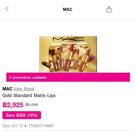
MAC
2 promotions available
MAC
View Brand
Gold Standard Matte Lips
฿2,925
฿3,250
Save
฿325 (10%)
Size 247 G • 773602718863