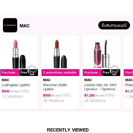
MAC
ซื้อสินค้าแบรนด์นี้
Purchase ฿1500+
Free
2 promotions available
Purchase ฿1500+
Free
MAC
MAC
MAC
MAC
Lustreglass Lipstick
Macximal Matte
Locked Kiss Ink 24Hr
Powd
Lipstick
Lipcolour - Opulence
(10%)
฿900
฿1,1
฿1,000
(10%)
(10%)
฿900
฿1,260
฿1,000
฿1,400
13 Variations
2 Va
28 Variations
28 Variations
RECENTLY VIEWED