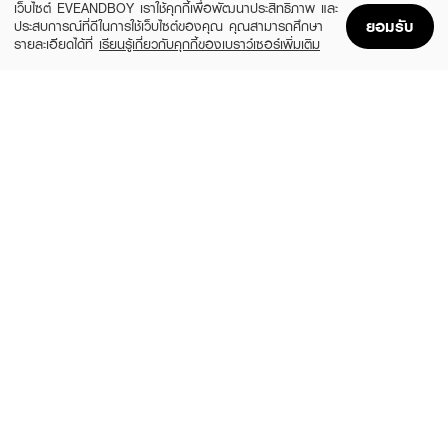
เว็บไซต์ EVEANDBOY เราใช้คุกกี้เพื่อพัฒนาประสิทธิภาพ และ
ยอมรับ
ประสบการณ์ที่ดีในการใช้เว็บไซต์ของคุณ คุณสามารถศึกษา
รายละเอียดได้ที่
เรียนรู้เกี่ยวกับคุกกี้ของเบราว์เซอร์เพิ่มเติม
Home
Home
Promotions
Promotions
Shopping Bag
Shopping Bag
Account
Account
MAC
CUTE PRESS
Studio Fix Pro Set + Blur Pressed
CP Hya Lip Balm Gift Set 2
Powder Duo
฿299
(10%)
฿1,620
฿1,800
Set 2
size 53 G
MAC
BOBBI BROWN
Evryday Luxry Mini LSTR
Extra Plump Lip Serum Duo
(10%)
(10%)
฿1,170
฿2,070