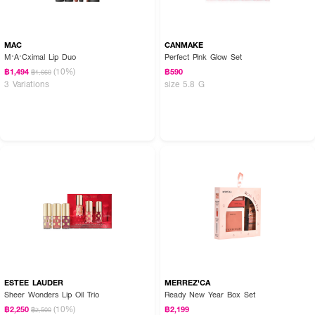
MAC
CANMAKE
M·A·Cximal Lip Duo
Perfect Pink Glow Set
(10%)
฿1,494
฿590
฿1,660
3 Variations
size 5.8 G
ESTEE LAUDER
MERREZ'CA
Sheer Wonders Lip Oil Trio
Ready New Year Box Set
(10%)
฿2,250
฿2,199
฿2,500