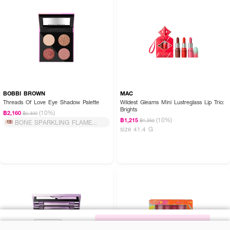
BOBBI BROWN
MAC
Threads Of Love Eye Shadow Palette
Wildest Gleams Mini Lustreglass Lip Trio:
Brights
(10%)
฿2,160
฿2,400
(10%)
฿1,215
฿1,350
BONE SPARKLING FLAME
size 41.4 G
COASTAL C
NOTIFY ME