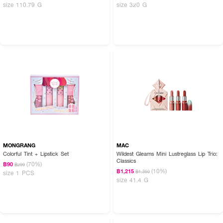
size 110.79 G
size 320 G
MONGRANG
MAC
Colorful Tint + Lipstick Set
Wildest Gleams Mini Lustreglass Lip Trio:
Classics
(70%)
฿90
฿299
(10%)
฿1,215
฿1,350
size 1 PCS
size 41.4 G