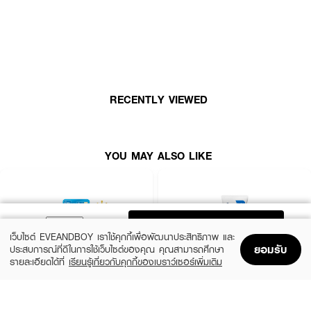
● ตามด้วยผลิตภัณฑ์บำรุงผิวรอบดวงตา เซรั่ม และมอยส์เจอไรเซอร์
💧 เติมความชุ่มชื้นให้ผิวสวย เปล่งปลั่งอย่างเป็นธรรมชาติ 💧
RECENTLY VIEWED
YOU MAY ALSO LIKE
ADD TO BAG
เว็บไซต์ EVEANDBOY เราใช้คุกกี้เพื่อพัฒนาประสิทธิภาพ และ
ยอมรับ
ประสบการณ์ที่ดีในการใช้เว็บไซต์ของคุณ คุณสามารถศึกษา
รายละเอียดได้ที่
เรียนรู้เกี่ยวกับคุกกี้ของเบราว์เซอร์เพิ่มเติม
Home
Home
Promotions
Promotions
Shopping Bag
Shopping Bag
Account
Account
HADALABO
CERAVE