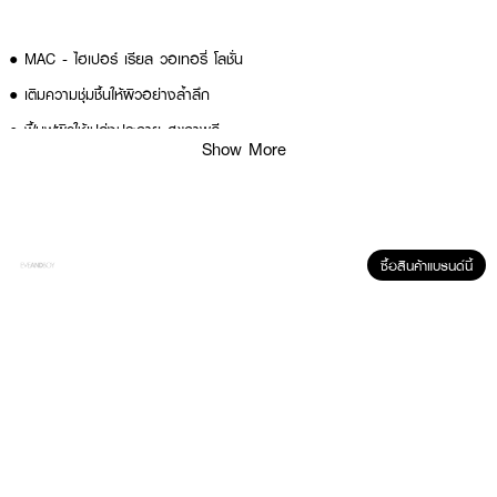
● MAC - ไฮเปอร์ เรียล วอเทอรี่ โลชั่น
● เติมความชุ่มชื้นให้ผิวอย่างล้ำลึก
● ฟื้นฟูผิวให้เปล่งประกาย สุขภาพดี
Show More
● ปรับสีผิวให้สม่ำเสมอ เรียบเนียน
● ลดเลือนรูขุมขนและผิวที่ไม่เรียบเนียน
● เนื้อบางเบา ซึมซาบเร็ว สบายผิว
ซื้อสินค้าแบรนด์นี้
● เลขที่จดแจ้ง: 10-2-6800021342
● ปริมาณ ระบุเป็น X ml/X fl oz หากทราบ
How To Use:
● ใช้เป็นประจำทุกวัน เช้าและเย็น หลังทำความสะอาดผิวหน้า
● เทผลิตภัณฑ์ลงบนฝ่ามือหรือสำลีแผ่น แล้วกดลงบนผิว
● ตบเบาๆ ให้ทั่วใบหน้าจนซึมซาบหมด