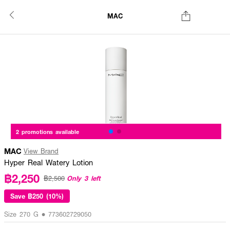
MAC
2 promotions available
MAC
View Brand
Hyper Real Watery Lotion
฿2,250
Only 3 left
฿2,500
Save
฿250 (10%)
Size 270 G • 773602729050