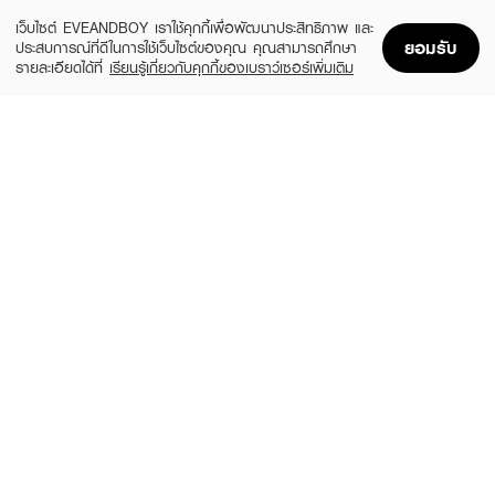
ADD TO BAG
เว็บไซต์ EVEANDBOY เราใช้คุกกี้เพื่อพัฒนาประสิทธิภาพ และ
ยอมรับ
ประสบการณ์ที่ดีในการใช้เว็บไซต์ของคุณ คุณสามารถศึกษา
รายละเอียดได้ที่
เรียนรู้เกี่ยวกับคุกกี้ของเบราว์เซอร์เพิ่มเติม
Home
Home
Promotions
Promotions
Shopping Bag
Shopping Bag
Account
Account
MAYBELLINE
SIVANNA
Hyper Curl Volume Express Mascara
Svn Curling Mascara HF9050-Exclusive
EVEANDBOY
฿179
(70%)
฿59
฿199
Black
HF9050