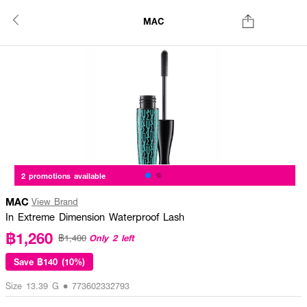
MAC
2 promotions available
MAC
View Brand
In Extreme Dimension Waterproof Lash
฿1,260
Only 2 left
฿1,400
Save
฿140 (10%)
Size 13.39 G • 773602332793