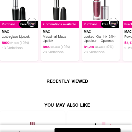
Purchase ฿1500+
Free
2 promotions available
Purchase ฿1500+
Free
MAC
MAC
MAC
MAC
Lustreglass Lipstick
Macximal Matte
Locked Kiss Ink 24Hr
Powd
Lipstick
Lipcolour - Opulence
(10%)
฿900
฿1,1
฿1,000
(10%)
(10%)
฿900
฿1,260
฿1,000
฿1,400
13 Variations
2 Va
28 Variations
28 Variations
RECENTLY VIEWED
YOU MAY ALSO LIKE