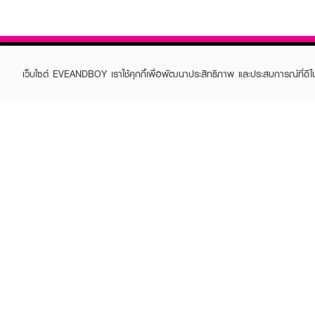
เว็บไซต์ EVEANDBOY เราใช้คุกกี้เพื่อพัฒนาประสิทธิภาพ และประสบการณ์ที่ดี
ABOUT EVEANDBOY
CUS
Brand story
Online
Privacy Policy
Find a
Terms and Conditions
Contac
Sell on EVEANDBOY
Whistleblowing