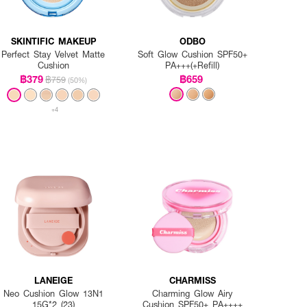
SKINTIFIC MAKEUP
ODBO
Perfect Stay Velvet Matte
Soft Glow Cushion SPF50+
Cushion
PA+++(+Refill)
฿379
฿659
฿759
(50%)
+4
LANEIGE
CHARMISS
Neo Cushion Glow 13N1
Charming Glow Airy
15G*2 (23)
Cushion SPF50+ PA++++