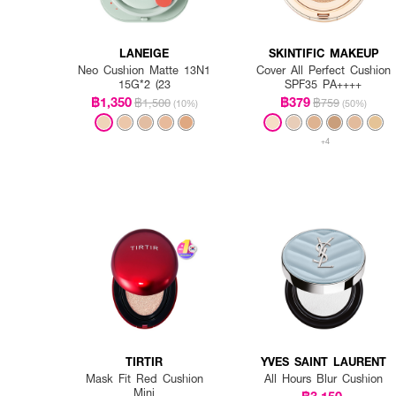
LANEIGE
SKINTIFIC MAKEUP
Neo Cushion Matte 13N1
Cover All Perfect Cushion
15G*2 (23
SPF35 PA++++
฿1,350
฿379
฿1,500
฿759
(10%)
(50%)
+4
TIRTIR
YVES SAINT LAURENT
Mask Fit Red Cushion
All Hours Blur Cushion
Mini
฿3,150