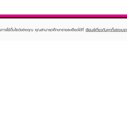
ในการใช้เว็บไซต์ของคุณ คุณสามารถศึกษารายละเอียดได้ที่
เรียนรู้เกี่ยวกับคุกกี้ของเบรา
TOMER CARE
EVEANDBOY MEMBER
 Shopping
Member registration
 store
t us