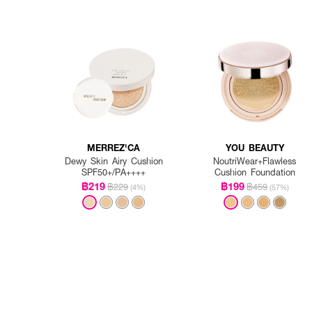
MERREZ'CA
YOU BEAUTY
Dewy Skin Airy Cushion
NoutriWear+Flawless
SPF50+/PA++++
Cushion Foundation
฿219
฿199
฿229
฿459
(4%)
(57%)