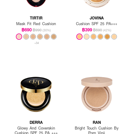
TIRTIR
JOVINA
Mask Fit Red Cushion
Cushion SPF 25 PA+++
฿690
฿399
฿990
฿690
(30%)
(42%)
+34
DERRA
RAN
Glowy And Coverskin
Bright Touch Cushion By
Cushion SPF 25 PA +++
Pom Vinij