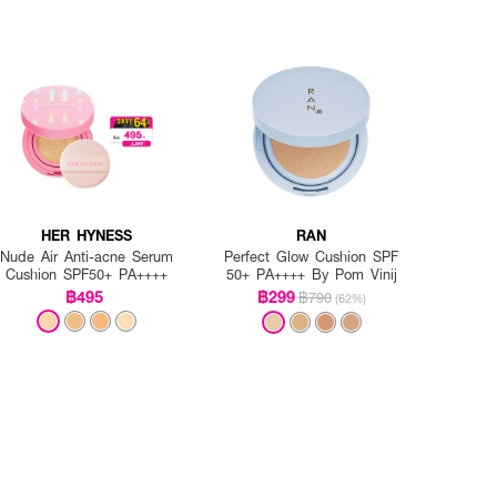
HER HYNESS
RAN
Nude Air Anti-acne Serum
Perfect Glow Cushion SPF
Cushion SPF50+ PA++++
50+ PA++++ By Pom Vinij
฿495
฿299
฿790
(62%)