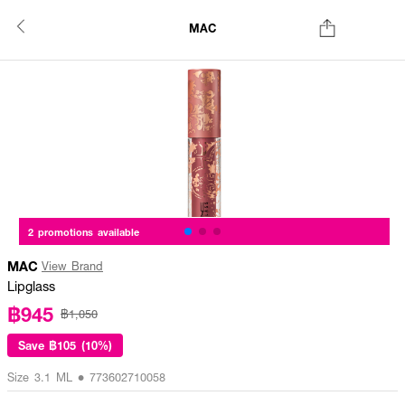
MAC
2 promotions available
MAC
View Brand
Lipglass
฿945
฿1,050
Save
฿105 (10%)
Size 3.1 ML • 773602710058