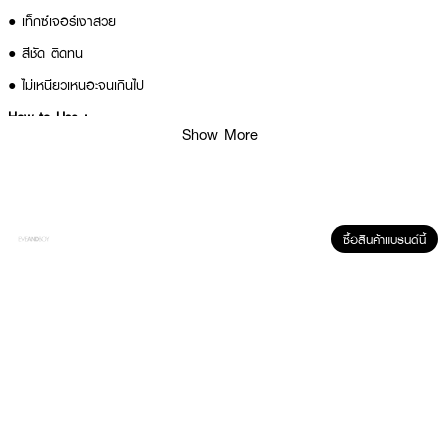
● เท็กซ์เจอร์เงาสวย
● สีชัด ติดทน
● ไม่เหนียวเหนอะจนเกินไป
How to Use :
Show More
ทาลงบนริมฝีปากโดยตรง
ซื้อสินค้าแบรนด์นี้