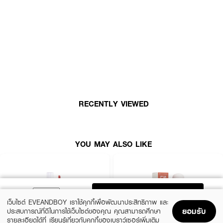
ลิปออยล์เนื้อเข้มข้นที่ให้ความรู้สึกนุ่มนวลและสบายขณะทา พร้อมช่วยเพิ่มมิติให้ริม
ฝีปากดูมีชีวิตชีวา ด้วยเฉดสี GINGER ZINGER ให้ลุคโทนอุ่นละมุน พิเศษด้วยหัว
แปรงทรง Contour-hugging ที่ออกแบบมาเพื่อการใช้งานที่แม่นยำและเข้าถึงทุก
ร่องริมฝีปากอย่างลงตัว
● เนื้อสัมผัสแบบออยล์เข้มข้น ไม่เหนียวเหนอะหนะ
● หัวแปรงทรง Contour-hugging ใช้งานง่าย
● เพิ่มมิติและความเงาให้ริมฝีปากดูโดดเด่น
● เหมาะสำหรับใช้เดี่ยว ๆ หรือทาทับลิปอื่นเพื่อเพิ่มความฉ่ำวาว
RECENTLY VIEWED
● ปริมาณสุทธิ: 5ml
YOU MAY ALSO LIKE
How to Use:
● ใช้แปรงที่มาพร้อมผลิตภัณฑ์ทาลงบนริมฝีปากโดยตรง
● ทาได้บ่อยครั้งตามต้องการ เพื่อเติมความชุ่มชื้นและลุคเงางาม
ADD TO BAG
เว็บไซต์ EVEANDBOY เราใช้คุกกี้เพื่อพัฒนาประสิทธิภาพ และ
ยอมรับ
ประสบการณ์ที่ดีในการใช้เว็บไซต์ของคุณ คุณสามารถศึกษา
เติมความสดใสให้ทุกวัน ด้วยสัมผัสนุ่มชุ่มฉ่ำจาก MAC Lipglass Blow Plumping
รายละเอียดได้ที่
เรียนรู้เกี่ยวกับคุกกี้ของเบราว์เซอร์เพิ่มเติม