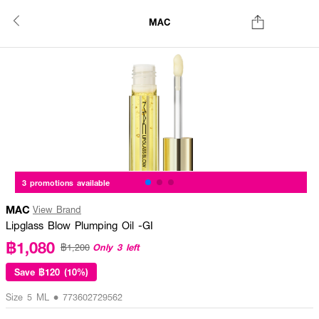
MAC
3 promotions available
MAC
View Brand
Lipglass Blow Plumping Oil -GI
฿1,080
Only 3 left
฿1,200
Save
฿120 (10%)
Size 5 ML • 773602729562