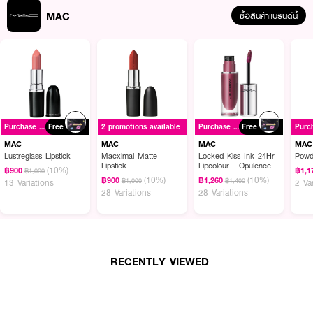
MAC
ซื้อสินค้าแบรนด์นี้
Purchase ฿1500+
Free
2 promotions available
Purchase ฿1500+
Free
MAC
MAC
MAC
MAC
Lustreglass Lipstick
Macximal Matte
Locked Kiss Ink 24Hr
Powd
Lipstick
Lipcolour - Opulence
(10%)
฿900
฿1,1
฿1,000
(10%)
(10%)
฿900
฿1,260
฿1,000
฿1,400
13 Variations
2 Va
28 Variations
28 Variations
RECENTLY VIEWED