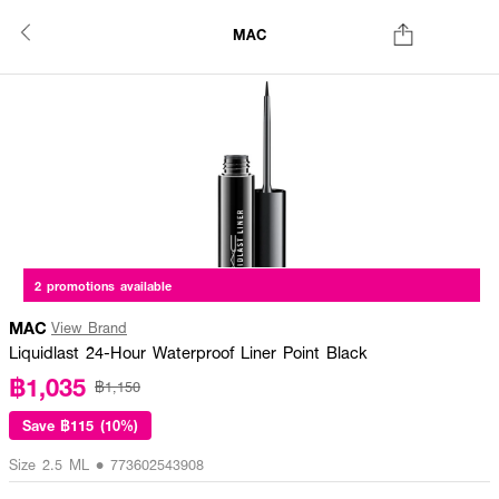
MAC
2 promotions available
MAC
View Brand
Liquidlast 24-Hour Waterproof Liner Point Black
฿1,035
฿1,150
Save
฿115 (10%)
Size 2.5 ML • 773602543908