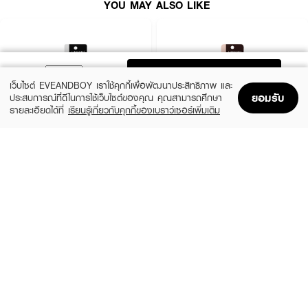
YOU MAY ALSO LIKE
ADD TO BAG
เว็บไซต์ EVEANDBOY เราใช้คุกกี้เพื่อพัฒนาประสิทธิภาพ และ
ยอมรับ
ประสบการณ์ที่ดีในการใช้เว็บไซต์ของคุณ คุณสามารถศึกษา
รายละเอียดได้ที่
เรียนรู้เกี่ยวกับคุกกี้ของเบราว์เซอร์เพิ่มเติม
Home
Home
Promotions
Promotions
Shopping Bag
Shopping Bag
Account
Account
LIFEFORD
LIFEFORD
Extreme Super Black Eyeliner
Extreme Super Eyeliner
(38%)
(38%)
฿99
฿99
฿159
฿159
size 0.5 G
Brown