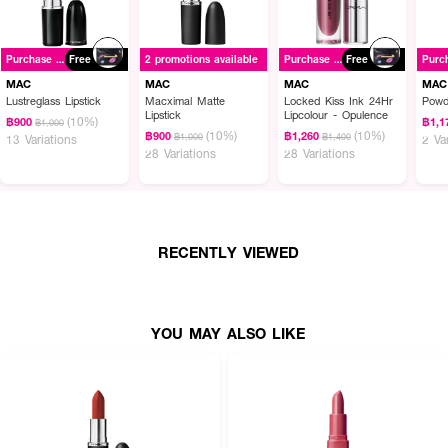
- Future Beige
Purchase ฿1500+
Free
2 promotions available
Purchase ฿1500+
Free
How to Use
MAC
MAC
MAC
MAC
Lustreglass Lipstick
Macximal Matte
Locked Kiss Ink 24Hr
Powd
● ทาลิปสติกลงบนริมฝีปากโดยตรง
Lipstick
Lipcolour - Opulence
(10%)
฿900
฿1,1
฿1,000
(10%)
(10%)
฿900
฿1,260
฿1,000
฿1,400
13 Variations
2 Va
● ใช้ร่วมกับ Prep + Prime Lip เพื่อความเรียบเนียน
28 Variations
28 Variations
● แต่งเติมด้วย Lip Pencil หรือทา Lipglass ทับเพื่อเอฟเฟกต์เงางาม
● ใช้แตะบนพวงแก้มเพื่อเพิ่มสีสันในลุคเดียว
● สามารถเบลอขอบปากด้วยแปรง 318S เพื่อสร้างเอฟเฟกต์แบบละมุน
RECENTLY VIEWED
YOU MAY ALSO LIKE