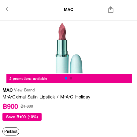
MAC
2 promotions available
MAC
View Brand
M·A·Cximal Satin Lipstick / M·A·C Holiday
฿900
฿1,000
Save
฿100 (10%)
Pinklist