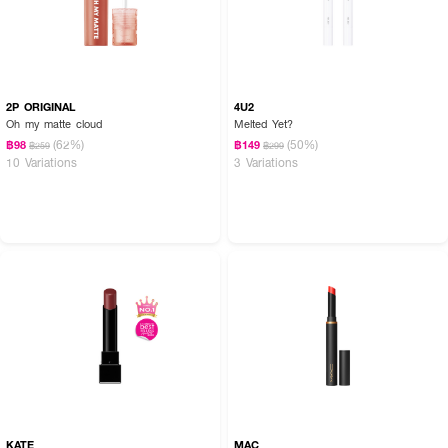
2P ORIGINAL
4U2
Oh my matte cloud
Melted Yet?
(62%)
(50%)
฿98
฿149
฿259
฿299
10 Variations
3 Variations
KATE
MAC