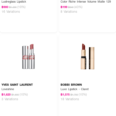
Lustreglass Lipstick
Color Riche Intense Volume Matte 129
(10%)
(43%)
฿900
฿199
฿1,000
฿349
16 Variations
8 Variations
YVES SAINT LAURENT
BOBBI BROWN
Loveshine
Luxe Lipstick - Claret
(10%)
(10%)
฿1,620
฿1,575
฿1,800
฿1,750
3 Variations
18 Variations