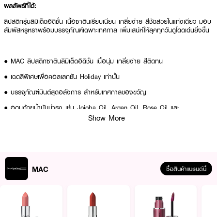
ผลลัพธ์ที่ได้:
ลิปสติกรุ่นลิมิเต็ดอิดิชั่น เนื้อซาตินเรียบเนียน เกลี่ยง่าย สีชัดสวยในแท่งเดียว มอบ
สัมผัสหรูหราพร้อมบรรจุภัณฑ์เฉพาะเทศกาล เพิ่มเสน่ห์ให้ลุคทุกวันดูโดดเด่นยิ่งขึ้น
● MAC ลิปสติกซาตินลิมิเต็ดอิดิชั่น เนื้อนุ่ม เกลี่ยง่าย สีติดทน
● เฉดสีพิเศษเพื่อคอลเลกชัน Holiday เท่านั้น
● บรรจุภัณฑ์มินต์สุดอลังการ สำหรับเทศกาลของขวัญ
● อุดมด้วยน้ำมันบำรุง เช่น Jojoba Oil, Argan Oil, Rose Oil และ
Pomegranate Extract
Show More
● มอบความชุ่มชื้นพร้อมดูแลริมฝีปาก
● FDA Registration Number: 10-2-6800009519
● Product Quantity:
MAC
ซื้อสินค้าแบรนด์นี้
● เฉดสีที่มีให้เลือก:
- Pinklist
- Unexpected Red