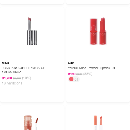
MAC
4U2
LCKD Kiss 24HR LPSTCK-OP
You'Re Mine Powder Lipstick 01
1.8GM/.06OZ
(33%)
฿199
฿299
(10%)
฿1,260
฿1,400
01
18 Variations