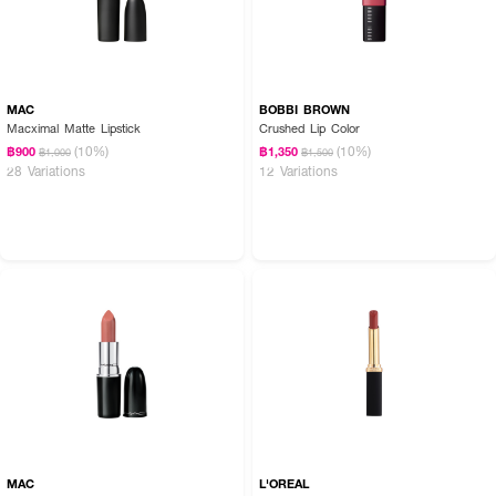
MAC
BOBBI BROWN
Macximal Matte Lipstick
Crushed Lip Color
(10%)
(10%)
฿900
฿1,350
฿1,000
฿1,500
28 Variations
12 Variations
MAC
L'OREAL