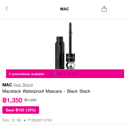
MAC
2 promotions available
MAC
View Brand
Macstack Waterproof Mascara - Black Stack
฿1,350
฿1,500
Save
฿150 (10%)
Size 12 ML • 773602613700