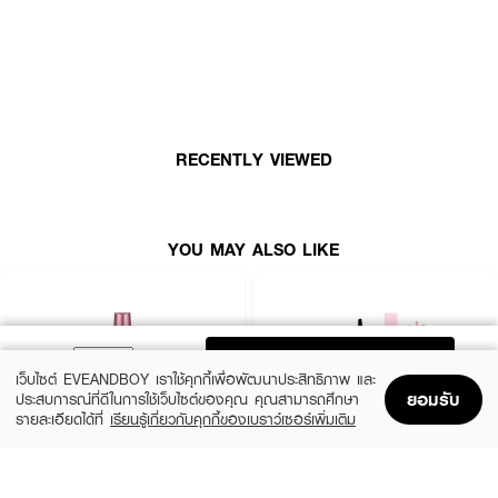
RECENTLY VIEWED
ผลลัพธ์ที่ได้ :
มาสคาร่าสูตรใหม่
MAC Macstack Waterproof Mascara
พร้อมคุณสมบัติกัน
น้ำ + กันคราบเปรอะเปื้อนยาวนาน 24 ชั่วโมง! ช่วยยกขนตาของคุณให้งอนเด้ง
YOU MAY ALSO LIKE
และยืดความยาวได้ดั่งใจตั้งแต่โคนจรดปลายในทุกครั้งที่ปัด
• กันน้ำ กันหลุดลอก กันสระว่ายน้ำ และกันน้ำตา ตลอด 24 ชั่วโมง
• 96% ของผู้ใช้กล่าวว่าผลิตภัณฑ์ติดทนนานตลอดวัน*
• 96% ของผู้ใช้รู้สึกว่าความยาวขนตาเพิ่มขึ้นในทันที*
ADD TO BAG
เว็บไซต์ EVEANDBOY เราใช้คุกกี้เพื่อพัฒนาประสิทธิภาพ และ
• 93% ของผู้ใช้รู้สึกถึงวอลุ่มขนตาที่เพิ่มขึ้นในทันที*
ยอมรับ
ประสบการณ์ที่ดีในการใช้เว็บไซต์ของคุณ คุณสามารถศึกษา
รายละเอียดได้ที่
เรียนรู้เกี่ยวกับคุกกี้ของเบราว์เซอร์เพิ่มเติม
• ไม่จับตัวเป็นก้อน
Home
Home
Promotions
Promotions
Shopping Bag
Shopping Bag
Account
Account
• บางเบา ไม่หนักขนตา
MAYBELLINE
SIVANNA