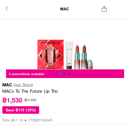
MAC
2 promotions available
MAC
View Brand
MACx To The Future Lip Trio
฿1,530
฿1,700
Save
฿170 (10%)
Size 89.1 G • 773602754045