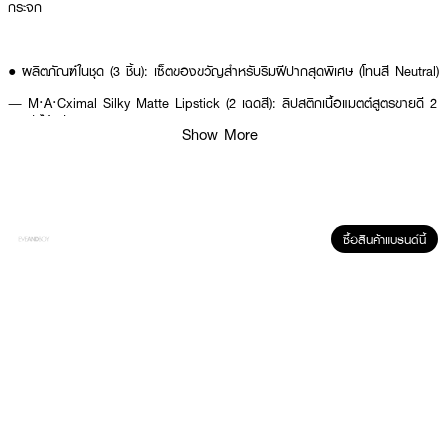
กระจก
● ผลิตภัณฑ์ในชุด (3 ชิ้น): เซ็ตของขวัญสำหรับริมฝีปากสุดพิเศษ (โทนสี Neutral)
— M·A·Cximal Silky Matte Lipstick (2 เฉดสี): ลิปสติกเนื้อแมตต์สูตรขายดี 2
เฉดสี ได้แก่ Velvet Teddy และ Whirl
Show More
— Lipglass Clear: ลิปกลอสสูตรพิเศษ ที่สามารถทาทับเพื่อให้ได้เนื้อสัมผัสแบบ
กระจกหรือความแวววาวบางเบา
● คุณสมบัติหลัก:
— ลิปสติกติดทน: M·A·Cximal Silky Matte Lipstick มอบสีสันที่คมชัดยาวนาน
ซื้อสินค้าแบรนด์นี้
12 ชั่วโมง
— ความชุ่มชื้น: ลิปสติกมอบความชุ่มชื้นยาวนาน 8 ชั่วโมง
— มัลติฟังก์ชัน: Lipglass Clear เป็นสูตรทาทับได้ เพื่อเพิ่ม ความเงาวาวดุจ
กระจก หรือใช้เดี่ยวเพื่อความชุ่มชื้น
— เฉดสีคลาสสิก: รวมเฉดสีนู้ดขายดีที่เข้าได้กับทุกลุค
● แพ็กเกจของขวัญ:
— พร้อมมอบเป็นของขวัญใน บรรจุภัณฑ์สุดพิเศษ สำหรับเทศกาลวันหยุด