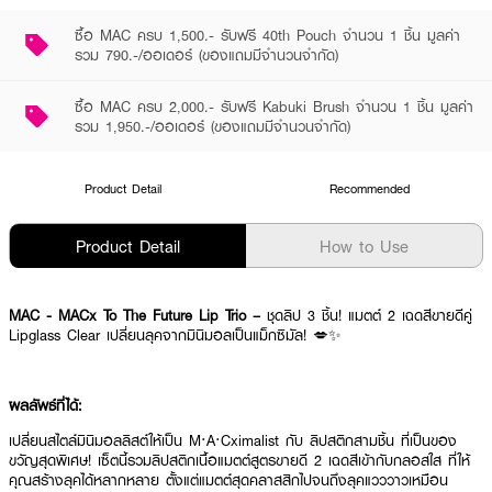
ซื้อ MAC ครบ 1,500.- รับฟรี 40th Pouch จำนวน 1 ชิ้น มูลค่า
รวม 790.-/ออเดอร์ (ของแถมมีจำนวนจำกัด)
ซื้อ MAC ครบ 2,000.- รับฟรี Kabuki Brush จำนวน 1 ชิ้น มูลค่า
รวม 1,950.-/ออเดอร์ (ของแถมมีจำนวนจำกัด)
Product Detail
Recommended
Product Detail
How to Use
MAC - MACx To The Future Lip Trio –
ชุดลิป 3 ชิ้น! แมตต์ 2 เฉดสีขายดีคู่
Lipglass Clear เปลี่ยนลุคจากมินิมอลเป็นแม็กซิมัล! 💋✨
ผลลัพธ์ที่ได้:
เปลี่ยนสไตล์มินิมอลลิสต์ให้เป็น M·A·Cximalist กับ ลิปสติกสามชิ้น ที่เป็นของ
ขวัญสุดพิเศษ! เซ็ตนี้รวมลิปสติกเนื้อแมตต์สูตรขายดี 2 เฉดสีเข้ากับกลอสใส ที่ให้
คุณสร้างลุคได้หลากหลาย ตั้งแต่แมตต์สุดคลาสสิกไปจนถึงลุคแวววาวเหมือน