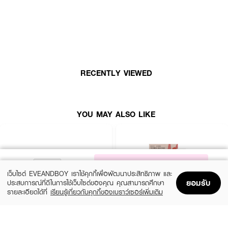
— เลขจดแจ้ง: 10-2-6800019639
How To Use:
● ลิปสติกเนื้อแมตต์ M·A·Cximal:
RECENTLY VIEWED
— ทาลิปสติกลงบนริมฝีปากโดยตรง
● Lipglass Clear:
— ทาทับ: ทาทับลิปสติกเนื้อแมตต์เพื่อเพิ่มความแวววาวแบบกระจก
YOU MAY ALSO LIKE
— ทาเดี่ยว: ใช้เพียงเม็ดเล็กๆ ก็ปกปิดริมฝีปากได้มิด
— เคล็ดลับ: สามารถใช้ได้เกือบทุกส่วนของร่างกาย (ยกเว้นบริเวณรอบดวงตา)
หรือผสมกับผลิตภัณฑ์อื่นๆ เพื่อเพิ่มความแวววาว
● เคล็ดลับสำหรับมือโปร (สำหรับลิปสติก): แตะลิปสติกลงบนพวงแก้มเพื่อสีสันที่
NOTIFY ME
โดดเด่นเป็นสีเดียวกับริมฝีปาก
เว็บไซต์ EVEANDBOY เราใช้คุกกี้เพื่อพัฒนาประสิทธิภาพ และ
ยอมรับ
ประสบการณ์ที่ดีในการใช้เว็บไซต์ของคุณ คุณสามารถศึกษา
รายละเอียดได้ที่
เรียนรู้เกี่ยวกับคุกกี้ของเบราว์เซอร์เพิ่มเติม
Home
Home
Promotions
Promotions
Shopping Bag
Shopping Bag
Account
Account
🌟 เซ็ตลิป 3 ชิ้นที่สาวๆ ตามหา! ได้ลิปแมตต์ในตำนานคู่กลอสใสสุดวาว สร้างลุค
ปากสวยคมชัด หรือฉ่ำวาวถึงขีดสุด! 💯
BOBBI BROWN
BOBBI BROWN