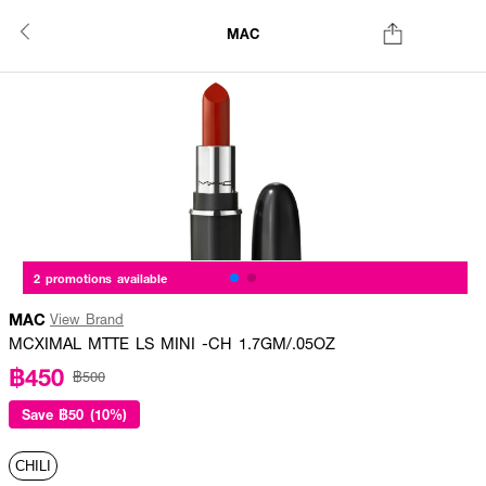
MAC
2 promotions available
MAC
View Brand
MCXIMAL MTTE LS MINI -CH 1.7GM/.05OZ
฿450
฿500
Save
฿50 (10%)
CHILI