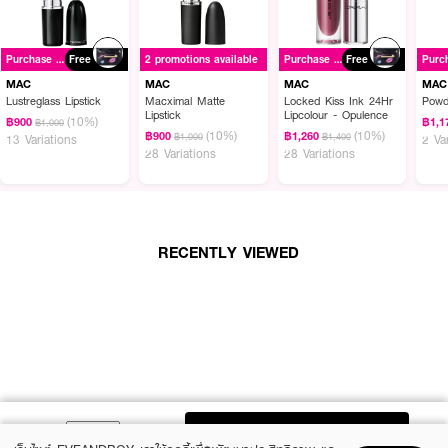
ผลลัพธ์ที่ได้ :
Purchase ฿1500+
Free
2 promotions available
Purchase ฿1500+
Free
พบกับการเปลี่ยนแปลงที่มาสร้างปรากฏการณ์ "ขั้นกว่า" ของลิปสติกเนื้อครีม
MAC
MAC
MAC
MAC
แมตต์ สูตรที่ดียิ่งขึ้น สีชัดมากขึ้น สบายมากขึ้น และติดทนมากขึ้น
MAC
Lustreglass Lipstick
Macximal Matte
Locked Kiss Ink 24Hr
Powd
Macximal Matte Lipstick Mini
ด้วยสูตรที่ดียิ่งขึ้น สีชัดมากขึ้น สบายมากขึ้น
Lipstick
Lipcolour - Opulence
(10%)
และติดทนมากขึ้น สีสดชัดปาดเพียงครั้งเดียว เนื้อเนียนนุ่มลื่น เบาสบาย พร้อม
฿900
฿1,1
฿1,000
(10%)
(10%)
฿900
฿1,260
฿1,000
฿1,400
13 Variations
2 Va
บำรุงริมฝีปากด้วยส่วนผสมของน้ำมันมะพร้าว เชียร์บัตเตอร์ และโคโค่บัตเตอร์
28 Variations
28 Variations
ออร์แกนิค แพ็คเกจใหม่ เพิ่มความเก๋และหรูหรามากขึ้น
· เนื้อลิปสติกเปี่ยมไปด้วยความหรูหรา
· มีความนุ่มนวล สีสดชัดแน่น มอบความอิ่มสวย
RECENTLY VIEWED
· เรียบเนียนในการปาดทาเพียงครั้งเดียว
· ขนาด 1.7 g.
How to Use :
ทาลงบนริมฝีปากโดยตรง เริ่มจากตรงกลางริมฝีปากและเกลี่ยออกไปทางมุมปาก
สามารถทาเพิ่มได้ตามต้องการ
ADD TO BAG