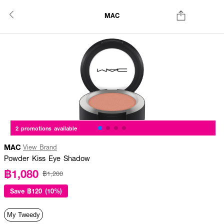
MAC
2 promotions available
MAC
View Brand
Powder Kiss Eye Shadow
฿1,080
฿1,200
Save
฿120 (10%)
My Tweedy