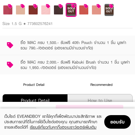
SOLD
SOLD
OUT
OUT
Size 1.5 G • 773602576241
ซื้อ MAC ครบ 1,500.- รับฟรี 40th Pouch จำนวน 1 ชิ้น มูลค่า
รวม 790.-/ออเดอร์ (ของแถมมีจำนวนจำกัด)
ซื้อ MAC ครบ 2,000.- รับฟรี Kabuki Brush จำนวน 1 ชิ้น มูลค่า
รวม 1,950.-/ออเดอร์ (ของแถมมีจำนวนจำกัด)
Product Detail
Recommended
Product Detail
How to Use
NOTIFY ME
เว็บไซต์ EVEANDBOY เราใช้คุกกี้เพื่อพัฒนาประสิทธิภาพ และ
Product information
ยอมรับ
ประสบการณ์ที่ดีในการใช้เว็บไซต์ของคุณ คุณสามารถศึกษา
อายแชโดว์เนื้อครีมนุ่มเป็นพิเศษ เกลี่ยง่ายบนเปลือกตา ด้วยสีชัด นุ่มดุจปุยนุ่น
รายละเอียดได้ที่
เรียนรู้เกี่ยวกับคุกกี้ของเบราว์เซอร์เพิ่มเติม
เนื้อแมตต์นุ่มสบาย ให้มิติซอฟต์โฟกัสนุ่มนวล สูตรเนื้อครีมที่อุดมไปด้วยอีโม
Home
Home
Promotions
Promotions
Shopping Bag
Shopping Bag
Account
Account