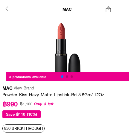
MAC
3 promotions available
MAC
View Brand
Powder Kiss Hazy Matte Lipstick-Bri 3.5Gm/.12Oz
฿990
Only 3 left
฿1,100
Save
฿110 (10%)
930 BRICKTHROUGH