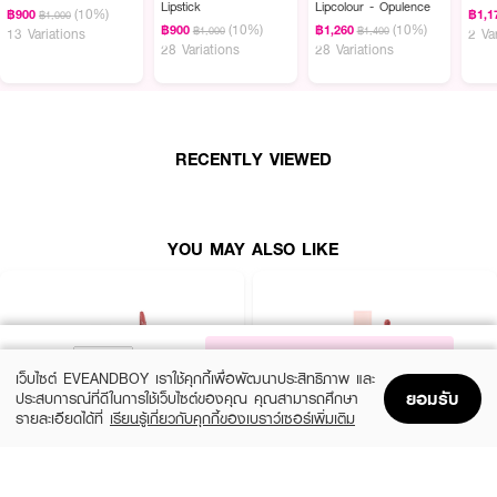
Lipstick
Lipcolour - Opulence
ฟินิชแบบซอฟต์โฟกัสที่ดูเป็นธรรมชาติและเปล่งปลั่งสุขภาพดี
(10%)
฿900
฿1,1
฿1,000
(10%)
(10%)
฿900
฿1,260
฿1,000
฿1,400
13 Variations
2 Va
28 Variations
28 Variations
● แมค พาวเดอร์ คิส ลิป แอนด์ ชีค มูส
● เนื้อสัมผัสมูสบางเบา นุ่มละมุน เกลี่ยง่ายแนบสนิทไปกับผิว
● มอบความชุ่มชื้นยาวนาน 10 ชั่วโมง ไม่ทำให้ริมฝีปากแห้งตึง
RECENTLY VIEWED
● เอฟเฟกต์การเบลอขอบปากและร่องปากทันที ให้ลุคที่ดูฟุ้งสวยอย่างมีมิติ
● ใช้งานได้แบบ 2-in-1 ทั้งริมฝีปากและพวงแก้ม เพื่อสีสันที่เข้ากันอย่างลงตัว
YOU MAY ALSO LIKE
● หัวแปรงรูปนาฬิกาทราย ออกแบบมาให้รับกับรูปปาก ช่วยให้ทาสีได้เรียบเนียน
สม่ำเสมอ
● มอบเม็ดสีที่ดูนุ่มนวล ปรับระดับความเข้มได้ตามต้องการโดยไม่หนักผิว
● FDA Registration no. 10-2-6800028968
NOTIFY ME
เว็บไซต์ EVEANDBOY เราใช้คุกกี้เพื่อพัฒนาประสิทธิภาพ และ
● ปริมาณ: 5 ml
ยอมรับ
ประสบการณ์ที่ดีในการใช้เว็บไซต์ของคุณ คุณสามารถศึกษา
รายละเอียดได้ที่
เรียนรู้เกี่ยวกับคุกกี้ของเบราว์เซอร์เพิ่มเติม
Home
Home
Promotions
Promotions
Shopping Bag
Shopping Bag
Account
Account
MAYBELLINE
4U2