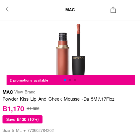
MAC
2 promotions available
MAC
View Brand
Powder Kiss Lip And Cheek Mousse -Da 5Ml/.17Floz
฿1,170
฿1,300
Save
฿130 (10%)
Size 5 ML • 773602784202