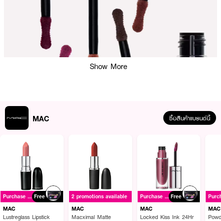
Show More
MAC
ซื้อสินค้าแบรนด์นี้
ผลลัพธ์ที่ได้:
ลิปเนื้อมูสแมตต์นวัตกรรมใหม่ที่ออกแบบมาเพื่อมอบลุค Monochromatic ที่สวย
Purchase ฿1500+
Free
2 promotions available
Purchase ฿1500+
Free
ละมุนเป็นหนึ่งเดียวกันทั้งใบหน้า เนื้อสัมผัสแบบมูสลิควิดบางเบาเป็นพิเศษ เกลี่ยง่าย
และไม่เป็นคราบ โดดเด่นด้วยส่วนผสมของแป้งและมอยส์เจอไรเซอร์ที่ช่วยเบลอร่อง
MAC
MAC
MAC
MAC
ริมฝีปากให้ดูเรียบเนียนทันที พร้อมกักเก็บความชุ่มชื้นได้ยาวนานถึง 10 ชั่วโมง ให้
Lustreglass Lipstick
Macximal Matte
Locked Kiss Ink 24Hr
Powd