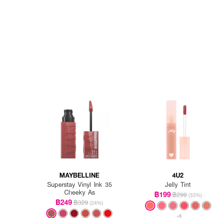
MAYBELLINE
4U2
Superstay Vinyl Ink 35
Jelly Tint
Cheeky As
฿199
฿299
(33%)
฿249
฿329
(24%)
+8