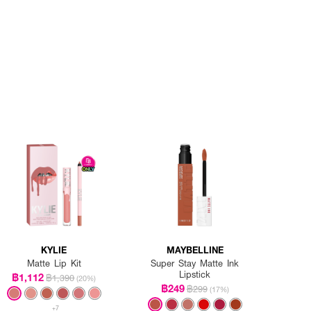
KYLIE
MAYBELLINE
Matte Lip Kit
Super Stay Matte Ink
Lipstick
฿1,112
฿1,390
(20%)
฿249
฿299
(17%)
+7