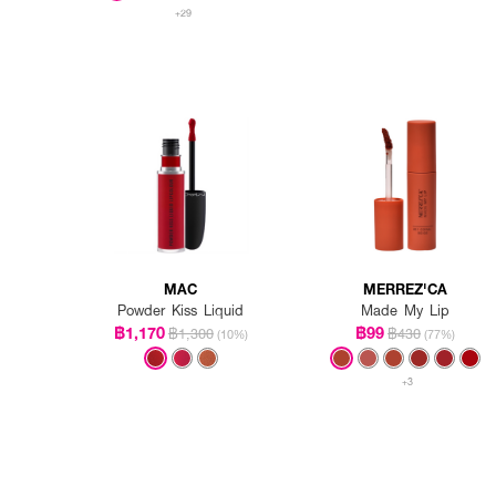
+29
MAC
MERREZ'CA
Powder Kiss Liquid
Made My Lip
฿1,170
฿99
฿1,300
฿430
(10%)
(77%)
+3