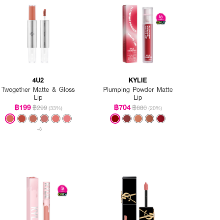
4U2
KYLIE
Twogether Matte & Gloss
Plumping Powder Matte
Lip
Lip
฿199
฿704
฿299
฿880
(33%)
(20%)
+8