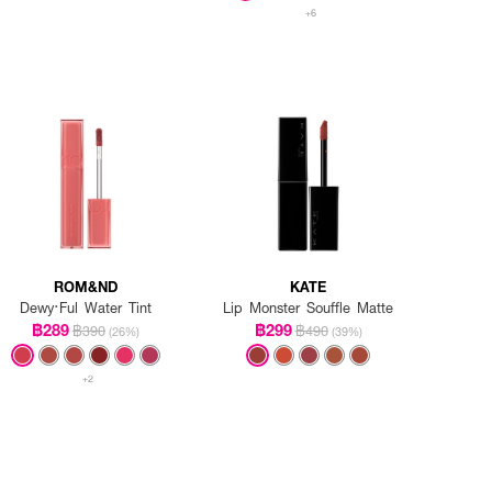
+6
ROM&ND
KATE
Dewy·Ful Water Tint
Lip Monster Souffle Matte
฿289
฿299
฿390
฿490
(26%)
(39%)
+2