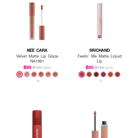
NEE CARA
SRICHAND
Velvet Matte Lip Glaze
Feelin’ Me Matte Liquid
NA1961
Lip
฿89
฿95
฿145
฿199
(39%)
(52%)
+6
+4