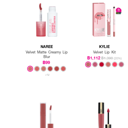
NAREE
KYLIE
Velvet Matte Creamy Lip
Velvet Lip Kit
Blur
฿1,112
฿1,390
(20%)
฿99
+12