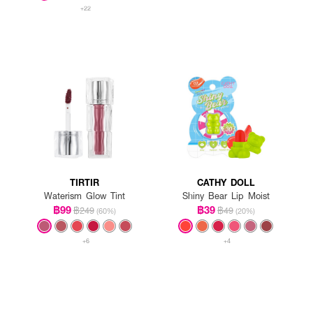
+22
TIRTIR
CATHY DOLL
Waterism Glow Tint
Shiny Bear Lip Moist
฿99
฿39
฿249
฿49
(60%)
(20%)
+6
+4