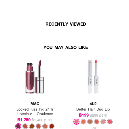
RECENTLY VIEWED
YOU MAY ALSO LIKE
MAC
4U2
Locked Kiss Ink 24Hr
Better Half Duo Lip
Lipcolour - Opulence
฿199
฿299
(33%)
฿1,260
฿1,400
(10%)
+12