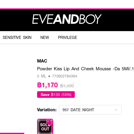
SENSITIVE SKIN
NEW
PRIVILEGE
MAC
Powder Kiss Lip And Cheek Mousse -Da 5Ml/.1
5 ML • 773602784394
฿1,170
฿1,300
Save
฿130 (10%)
Variation:
957 DATE NIGHT
SOLD
OUT