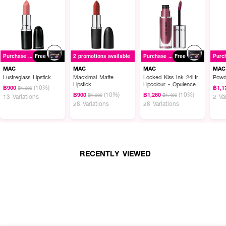
Purchase ฿1500+
Free
2 promotions available
Purchase ฿1500+
Free
MAC
MAC
MAC
MAC
Lustreglass Lipstick
Macximal Matte
Locked Kiss Ink 24Hr
Powd
Lipstick
Lipcolour - Opulence
(10%)
฿900
฿1,1
฿1,000
(10%)
(10%)
฿900
฿1,260
฿1,000
฿1,400
13 Variations
2 Va
ผลลัพธ์ที่ได้ :
28 Variations
28 Variations
ท้าพิสูจน์ประสบการณ์ความชุ่มชื้นถึงขีดสุดด้วย
MAC Powder Kiss Velvet Blur
Slim Stick
ลิปสติกรูปแบบแท่งในเนื้อกำมะหยี่กึ่งแมตต์
กลบริมฝีปากได้เรียบเนียน
สนิท พิกเมนต์สีแน่นชัด เนื้อสัมผัสนุ่มลื่นดั่งกำมะหยี่ สามารถสร้างได้ทั้งลุคริม
ฝีปากฟุ้งเบลอและลุคริมฝีปากสีชัด
RECENTLY VIEWED
● ให้ความชุ่มชื้นกับริมฝีปากทันทีและคงอยู่ยาวนาน
● ริมฝีปากดูชุ่มชื้น อ่อนนุ่มและร่องปากดูตื้นขึ้นเมื่อใช้อย่างต่อเนื่อง
● ลดริ้วรอยร่องปากทันที
● เบลอให้ริมฝีปากดูเรียบเนียน
● ให้สีสวยชัดไม่ตกร่อง ติดทน 12 ชั่วโมง โดยไม่ลอก ไม่จาง