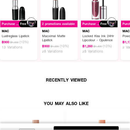
Purchase ฿1500+
Free
2 promotions available
Purchase ฿1500+
Free
MAC
MAC
MAC
MAC
Lustreglass Lipstick
Macximal Matte
Locked Kiss Ink 24Hr
Powd
Lipstick
Lipcolour - Opulence
(10%)
฿900
฿1,1
฿1,000
(10%)
(10%)
฿900
฿1,260
฿1,000
฿1,400
13 Variations
2 Va
28 Variations
28 Variations
RECENTLY VIEWED
YOU MAY ALSO LIKE