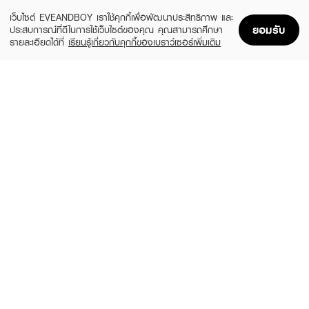
ADD TO BAG
เว็บไซต์ EVEANDBOY เราใช้คุกกี้เพื่อพัฒนาประสิทธิภาพ และ
ยอมรับ
ประสบการณ์ที่ดีในการใช้เว็บไซต์ของคุณ คุณสามารถศึกษา
รายละเอียดได้ที่
เรียนรู้เกี่ยวกับคุกกี้ของเบราว์เซอร์เพิ่มเติม
Home
Home
Promotions
Promotions
Shopping Bag
Shopping Bag
Account
Account
JAVIN DE SEOUL
JAVIN DE SEOUL
Wink Eye Shade Primer
Wink Eye Shade Primer
(37%)
(37%)
฿325
฿325
฿519
฿519
11 Variations
5 Variations