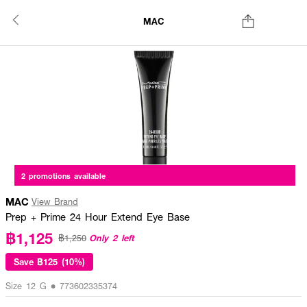
MAC
2 promotions available
MAC
View Brand
Prep + Prime 24 Hour Extend Eye Base
฿1,125
Only 2 left
฿1,250
Save
฿125 (10%)
Size 12 G • 773602335374