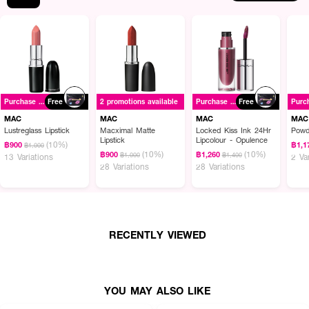
Purchase ฿1500+
Free
2 promotions available
Purchase ฿1500+
Free
MAC
MAC
MAC
MAC
Lustreglass Lipstick
Macximal Matte
Locked Kiss Ink 24Hr
Powd
Lipstick
Lipcolour - Opulence
(10%)
฿900
฿1,1
฿1,000
(10%)
(10%)
฿900
฿1,260
฿1,000
฿1,400
13 Variations
2 Va
28 Variations
28 Variations
RECENTLY VIEWED
YOU MAY ALSO LIKE