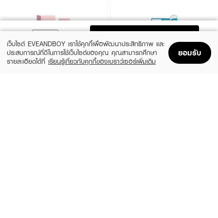
ADD TO BAG
เว็บไซต์ EVEANDBOY เราใช้คุกกี้เพื่อพัฒนาประสิทธิภาพ และ
ยอมรับ
ประสบการณ์ที่ดีในการใช้เว็บไซต์ของคุณ คุณสามารถศึกษา
รายละเอียดได้ที่
เรียนรู้เกี่ยวกับคุกกี้ของเบราว์เซอร์เพิ่มเติม
Home
Home
Promotions
Promotions
Shopping Bag
Shopping Bag
Account
Account
KYLIE
MEDIHEAL
Lip Oil
Labocare Pantenolips Healssence
(20%)
(50%)
฿792
฿99
฿990
฿199
5 Variations
size 10 ML