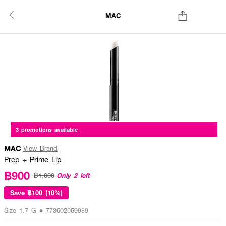
MAC
3 promotions available
MAC
View Brand
Prep + Prime Lip
฿900
Only 2 left
฿1,000
Save
฿100 (10%)
Size 1.7 G • 773602069989