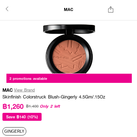
MAC
2 promotions available
MAC
View Brand
Skinfinish Colorstruck Blush-Gingerly 4.5Gm/.15Oz
฿1,260
Only 2 left
฿1,400
Save
฿140 (10%)
GINGERLY