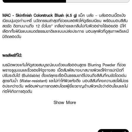
MAC - Skinfinish Colorstruck Blush (4.5 g)
แม็ค บลัช – บลัชออนเนื้อแป้ง
เนียนนุ่มดุจกำมะหยี่ นวัตกรรมล่าสุดที่ช่วยเบลอผิวให้ดูเรียบเนียน พร้อมมอบสีสัน
สดชัด ติดทนนานถึง 12 ชั่วโมง* เกลี่ยง่ายและกลืนไปกับผิวอย่างไร้รอยต่อ มีให้
เลือกทั้งฟินิชแบบแมตต์ธรรมชาติและแบบเปล่งประกาย มอบลุคผิวที่ดูสุขภาพดีและมี
มิติตลอดวัน
ผลลัพธ์ที่ได้:
เนรมิตพวงแก้มให้ดูสวยสมบูรณ์แบบด้วยบลัชออนสูตร Blurring Powder ที่ช่วย
พรางรูขุมขนและริ้วรอยให้ดูจางลง เนื้อสัมผัสบางเบาสบายผิวแต่ให้การปกปิดที่
ปรับระดับได้ (Buildable) ตั้งแต่ลุคระเรื่อเป็นธรรมชาติไปจนถึงสีสันที่คมชัดโดดเด่น
สูตรกันน้ำ (Water-resistant) และไม่ทำให้ผิวแห้งตึง มอบสีสันที่คงความสดใสไม่ดร
อประหว่างวัน พร้อมผ่านการทดสอบโดยผู้เชี่ยวชาญด้านผิวหนังว่าอ่อนโยนและไม่
ก่อให้เกิดการอุดตัน
Show More
● แม็ค สกินฟินิช คัลเลอร์สตรัค บลัช
● 12HR Colour-True Wear สีสันสดชัดยาวนาน 12 ชั่วโมง ไม่เปลี่ยนสีหรือจาง
ลง