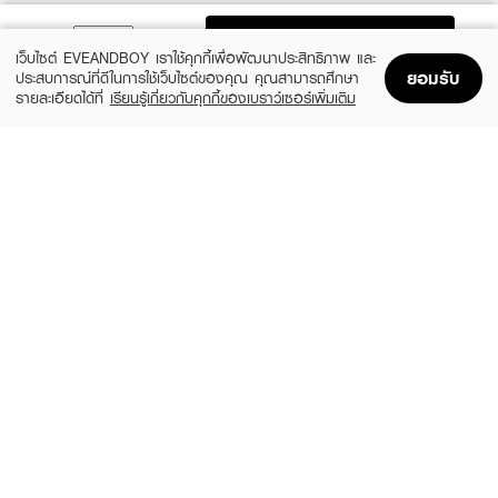
● Classic Look: ปัดบริเวณโหนกแก้ม (Apples of cheeks) เพื่อลุคสดใสเป็น
ADD TO BAG
ธรรมชาติ
เว็บไซต์ EVEANDBOY เราใช้คุกกี้เพื่อพัฒนาประสิทธิภาพ และ
ยอมรับ
● Sun-kissed Effect: ปัดพาดผ่านสันจมูกเชื่อมกับแก้มทั้งสองข้าง ให้ลุคผิวบ่ม
ประสบการณ์ที่ดีในการใช้เว็บไซต์ของคุณ คุณสามารถศึกษา
แดดดูสุขภาพดี
รายละเอียดได้ที่
เรียนรู้เกี่ยวกับคุกกี้ของเบราว์เซอร์เพิ่มเติม
Home
Home
Promotions
Promotions
Shopping Bag
Shopping Bag
Account
Account
● Soft-focus Flush: ปัดบริเวณใต้ตาและโหนกแก้มด้านบน ช่วยให้ใบหน้าดูอ่อนเยาว์
และละมุน
● On-trend Look: ปัดเป็นรูปตัว C จากบริเวณขมับไล่มาจนถึงโหนกแก้ม เพื่อ
สร้างมิติให้ดวงตาและใบหน้า
CLINIQUE
KYLIE
Cheek Pop
Cosmetics Hybrid Blush
(10%)
(20%)
฿1,080
฿768
฿1,200
฿960
Active Ingredients:
14 Variations
6 Variations
Synthetic Fluorphlogopite, Dimethicone, Zinc Stearate, Coco-
Caprylate/Caprate, Vitamin E (Ethylhexylglycerin)
FAQ:
● รุ่นนี้ต่างจากบลัชออนรุ่นเดิมของ MAC ยังไงคะ? รุ่นนี้เน้นเทคโนโลยี Blurring
ที่ช่วยให้ผิวดูเนียนและพรางรูขุมขนได้ดีขึ้นค่ะ เนื้อสัมผัสจะมีความนุ่มนวลและติดทน
นานกว่าเดิม โดยให้ฟินิชที่ดูละมุนและทันสมัยมากยิ่งขึ้นค่ะ