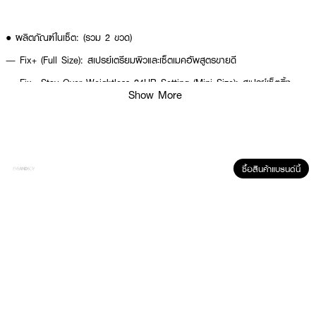
● ผลิตภัณฑ์ในเซ็ต: (รวม 2 ขวด)
— Fix+ (Full Size): สเปรย์เตรียมผิวและเซ็ตเมคอัพสูตรขายดี
— Fix+ Stay Over Weightless 24HR Setting (Mini Size): สเปรย์เซ็ตติ้ง
Show More
ปราศจากแอลกอฮอล์ ที่ช่วยล็อคเมคอัพให้ติดทนยาวนานถึง 24 ชั่วโมง
● คุณสมบัติหลักของ Fix+:
— เซ็ตเมคอัพ: ผสมเครื่องสำอางและเพิ่มความติดทนนาน มอบผิวที่ดูเป็น
ธรรมชาติ
ซื้อสินค้าแบรนด์นี้
— เติมความสดชื่น: ฉีดระหว่างวันเพื่อ เติมความสดชื่น ความชุ่มชื้น และ ปลอบ
ประโลมผิว
— สารบำรุง: มีส่วนผสมของ แตงกวา (Cucumber) คาโมมายล์ (Chamomile)
ชาเขียว (Camellia Sinensis) และ คาเฟอีน (Caffeine)
● แพ็กเกจของขวัญ:
— มอบเป็นของขวัญใน บรรจุภัณฑ์สุดพิเศษสำหรับเทศกาลวันหยุด ในราคาสุดคุ้ม
● เลขจดแจ้ง:
— 10-2-6800018959