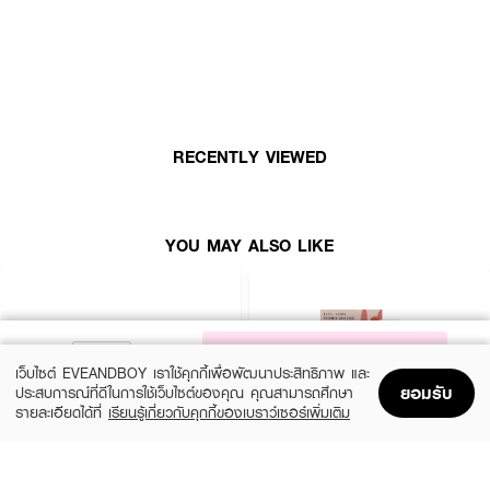
How To Use:
● สำหรับ Fix+:
— เซ็ตเมคอัพ/เติมความชุ่มชื้น: ถือขวดให้ห่างจากใบหน้า 12 นิ้ว แล้วฉีดให้ทั่ว
RECENTLY VIEWED
ใบหน้า ใช้เดี่ยว ๆ หรือฉีดทับเครื่องสำอางก็ได้
— เพิ่มความเข้มสี: ฉีดสเปรย์เบาๆ บนขนแปรงอายแชโดว์หรือพิกเมนต์ แล้วเกลี่ย
ให้ทั่วเปลือกตา เพื่อลุคอายแชโดว์ที่เด่นชัดขึ้น
YOU MAY ALSO LIKE
● สำหรับ Fix+ Stay Over:
— เซ็ตติ้ง 24 ชั่วโมง: ขณะหลับตาและปาก กดหัวปั๊มให้แน่นเพื่อฉีดสเปรย์ให้ทั่ว
ใบหน้า โดยถือขวดให้ห่างจากใบหน้า 10-12 นิ้ว
NOTIFY ME
🌟 ล็อกผิวสวยติดทน 24 ชม.! เซ็ตดูโอ้สุดคุ้ม Fix+ และ Fix+ Stay Over ช่วย
เว็บไซต์ EVEANDBOY เราใช้คุกกี้เพื่อพัฒนาประสิทธิภาพ และ
บำรุงผิว เติมความชุ่มชื้น และล็อคเมคอัพให้สวยเป๊ะไม่มีดรอป! 💯
ยอมรับ
ประสบการณ์ที่ดีในการใช้เว็บไซต์ของคุณ คุณสามารถศึกษา
รายละเอียดได้ที่
เรียนรู้เกี่ยวกับคุกกี้ของเบราว์เซอร์เพิ่มเติม
Home
Home
Promotions
Promotions
Shopping Bag
Shopping Bag
Account
Account
BOBBI BROWN
BOBBI BROWN