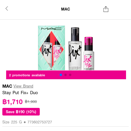
MAC
2 promotions available
MAC
View Brand
Stay Put Fix+ Duo
฿1,710
฿1,900
Save
฿190 (10%)
Size 225 G • 773602753727