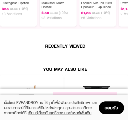
Lustreglass Lipstick
Macximal Matte
Locked Kiss Ink 24Hr
Powd
Lipstick
Lipcolour - Opulence
(10%)
฿900
฿1,1
฿1,000
(10%)
(10%)
฿900
฿1,260
฿1,000
฿1,400
13 Variations
2 Va
28 Variations
28 Variations
RECENTLY VIEWED
YOU MAY ALSO LIKE
NOTIFY ME
เว็บไซต์ EVEANDBOY เราใช้คุกกี้เพื่อพัฒนาประสิทธิภาพ และ
ยอมรับ
ประสบการณ์ที่ดีในการใช้เว็บไซต์ของคุณ คุณสามารถศึกษา
รายละเอียดได้ที่
เรียนรู้เกี่ยวกับคุกกี้ของเบราว์เซอร์เพิ่มเติม
Home
Home
Promotions
Promotions
Shopping Bag
Shopping Bag
Account
Account