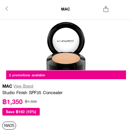
MAC
2 promotions available
MAC
View Brand
Studio Finish SPF35 Concealer
฿1,350
฿1,500
Save
฿150 (10%)
NW25