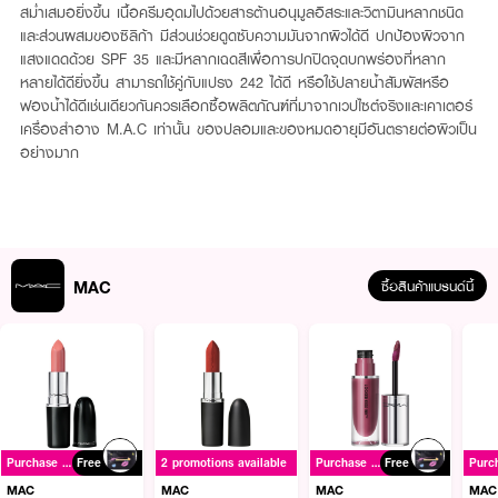
สม่ำเสมอยิ่งขึ้น เนื้อครีมอุดมไปด้วยสารต้านอนุมูลอิสระและวิตามินหลากชนิด
และส่วนผสมของซิลิก้า มีส่วนช่วยดูดซับความมันจากผิวได้ดี ปกป้องผิวจาก
แสงแดดด้วย SPF 35 และมีหลากเฉดสีเพื่อการปกปิดจุดบกพร่องที่หลาก
หลายได้ดียิ่งขึ้น สามารถใช้คู่กับแปรง 242 ได้ดี หรือใช้ปลายน้ำสัมผัสหรือ
ฟองน้ำได้ดีเช่นเดียวกันควรเลือกซื้อผลิตภัณฑ์ที่มาจากเวปไซต์จริงและเคาเตอร์
เครื่องสำอาง M.A.C เท่านั้น ของปลอมและของหมดอายุมีอันตรายต่อผิวเป็น
อย่างมาก
MAC
ซื้อสินค้าแบรนด์นี้
Purchase ฿1500+
Free
2 promotions available
Purchase ฿1500+
Free
MAC
MAC
MAC
MAC