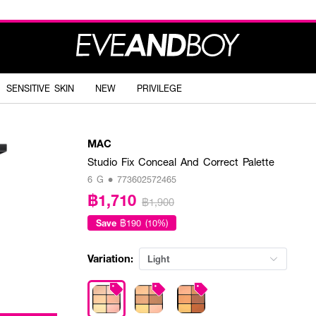
SENSITIVE SKIN
NEW
PRIVILEGE
MAC
Studio Fix Conceal And Correct Palette
6 G • 773602572465
฿1,710
฿1,900
Save
฿190 (10%)
Variation:
Light