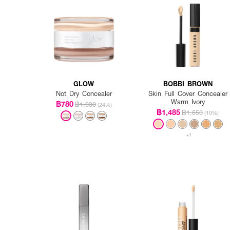
GLOW
BOBBI BROWN
Not Dry Concealer
Skin Full Cover Concealer
Warm Ivory
฿780
฿1,030
(24%)
฿1,485
฿1,650
(10%)
+1