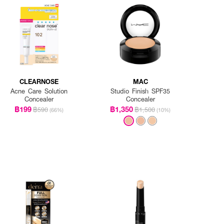
CLEARNOSE
MAC
Acne Care Solution
Studio Finish SPF35
Concealer
Concealer
฿199
฿1,350
฿590
฿1,500
(66%)
(10%)