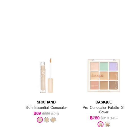
SRICHAND
DASIQUE
Skin Essential Concealer
Pro Concealer Palette 01
Cover
฿69
฿220
(69%)
฿780
฿910
(14%)