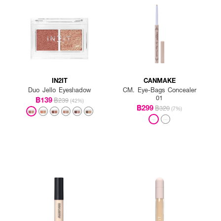
IN2IT
CANMAKE
Duo Jello Eyeshadow
CM. Eye-Bags Concealer
01
฿139
฿239
(42%)
฿299
฿320
(7%)