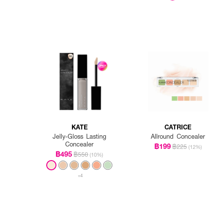
KATE
CATRICE
Jelly-Gloss Lasting
Allround Concealer
Concealer
฿199
฿225
(12%)
฿495
฿550
(10%)
+4