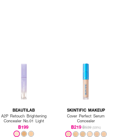
BEAUTILAB
SKINTIFIC MAKEUP
A2P Retouch Brightening
Cover Perfect Serum
Concealer No.01 Light
Concealer
฿199
฿219
฿539
(59%)