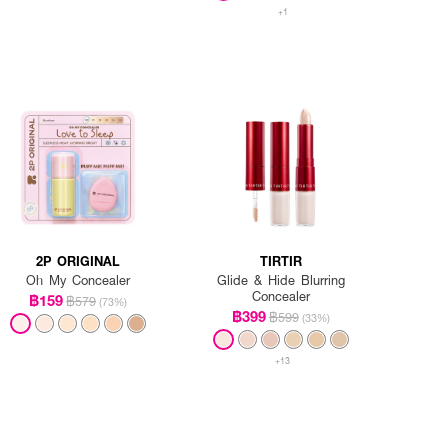
+1
2P ORIGINAL
TIRTIR
Oh My Concealer
Glide & Hide Blurring
Concealer
฿159
฿579
(73%)
฿399
฿599
(33%)
+13