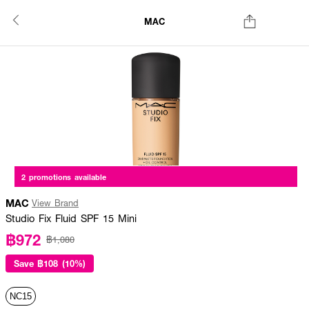
MAC
2 promotions available
MAC
View Brand
Studio Fix Fluid SPF 15 Mini
฿972
฿1,080
Save
฿108 (10%)
NC15