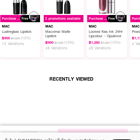
ผลลัพธ์ที่ได้ :
●
รองพื้นสร้างผิวสวยสุขภาพดี ปกปิดอย่างเป็นธรรมชาติ
Purchase ฿1500+
Free
2 promotions available
Purchase ฿1500+
Free
●
สูตร Oil-free ให้ผิวเรียบเนียนสดใส ไร้ความมันส่วนเกิน
MAC
MAC
MAC
MAC
Lustreglass Lipstick
Macximal Matte
Locked Kiss Ink 24Hr
Powd
●
พร้อมปกปิดอำพรางทุกความบกพร่องให้แลดูจางลงอย่างเรียบเนียน
Lipstick
Lipcolour - Opulence
(10%)
฿900
฿1,1
฿1,000
(10%)
(10%)
฿900
฿1,260
฿1,000
฿1,400
●
ด้วยคุณค่าการบำรุงที่ทำให้ผิวชุ่มชื่น
13 Variations
2 Va
28 Variations
28 Variations
●
ปกป้องผิวจากแสงแดดและมลภาวะด้วย SPF 15
●
สี NC15
●
ขนาด 15 ml.
RECENTLY VIEWED
How To Use :
ใช้แปรง ฟองน้ำ หรือนิ้วมือเกลี่ย
MAC Studio Fix Fluid Spf 15
Foundation Mini
ให้เรียบเนียนทั่วใบหน้า
NOTIFY ME