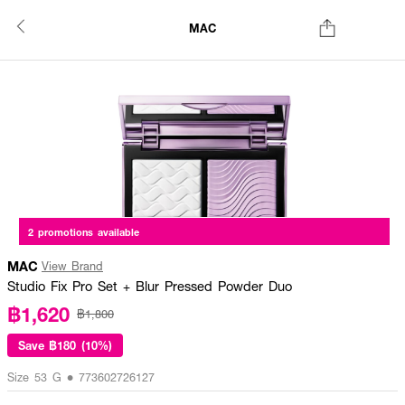
MAC
2 promotions available
MAC
View Brand
Studio Fix Pro Set + Blur Pressed Powder Duo
฿1,620
฿1,800
Save
฿180 (10%)
Size 53 G • 773602726127