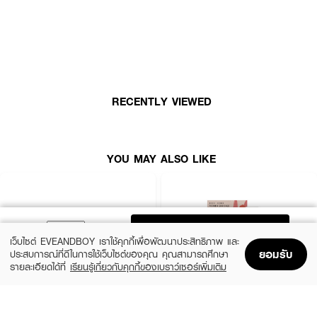
FAQ:
● แป้งนี้เหมาะกับใคร? เหมาะกับทุกสภาพผิว โดยเฉพาะผู้ที่มีปัญหาเรื่องรูขุมขน
กว้างและสีผิวไม่สม่ำเสมอ
● แป้งนี้มีสีหรือไม่? เป็นแป้งโปร่งแสงที่เข้าได้กับทุกสีผิว
RECENTLY VIEWED
● สามารถใช้แป้งนี้แทนแป้งฝุ่นได้หรือไม่? สามารถใช้แทนแป้งฝุ่นเพื่อเซ็ตเมคอัพได้
YOU MAY ALSO LIKE
✨ ผิวเนียนสวย ไร้ที่ติ ในขั้นตอนเดียว ✨ MAC Studio Fix Pro Set + Blur
Pressed Powder Duo ไอเทมที่สาวๆ ต้องมีติดกระเป๋า! 💖
ADD TO BAG
เว็บไซต์ EVEANDBOY เราใช้คุกกี้เพื่อพัฒนาประสิทธิภาพ และ
ยอมรับ
ประสบการณ์ที่ดีในการใช้เว็บไซต์ของคุณ คุณสามารถศึกษา
รายละเอียดได้ที่
เรียนรู้เกี่ยวกับคุกกี้ของเบราว์เซอร์เพิ่มเติม
Home
Home
Promotions
Promotions
Shopping Bag
Shopping Bag
Account
Account
BOBBI BROWN
BOBBI BROWN