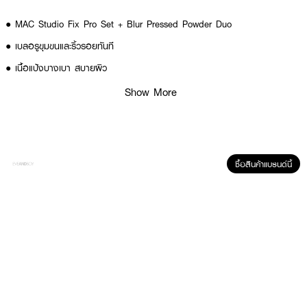
● MAC Studio Fix Pro Set + Blur Pressed Powder Duo
● เบลอรูขุมขนและริ้วรอยทันที
● เนื้อแป้งบางเบา สบายผิว
● ให้ผิวแมตต์ คุมมันยาวนาน
Show More
● ปรับสีผิวให้สว่างใส
● Lavender Powder: ช่วยลดโทนเหลืองและปรับสีผิวให้สว่างขึ้น
● Soft White Powder: ใช้ไฮไลท์เพื่อเพิ่มมิติให้ใบหน้า
ซื้อสินค้าแบรนด์นี้
How To Use:
1. เตรียมผิวด้วยสกินแคร์และรองพื้นตามปกติ
2. ใช้แปรงหรือพัฟแตะแป้ง แล้วกดเบาๆ ทั่วใบหน้า
3. เน้นบริเวณที่ต้องการควบคุมความมันเป็นพิเศษ
4. สามารถใช้ Soft White Powder ไฮไลท์บริเวณโหนกแก้ม สันจมูก และใต้คิ้ว
เพื่อเพิ่มมิติ