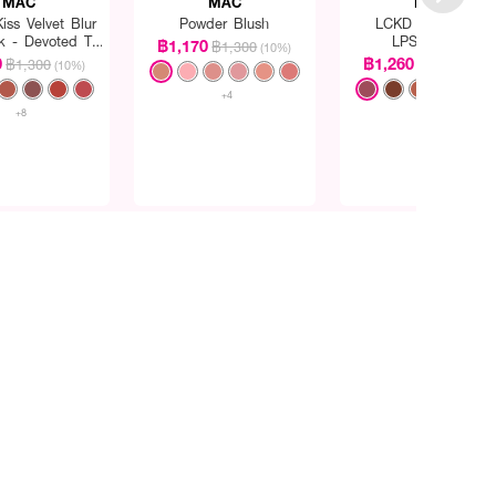
MAC
MAC
MAC
iss Velvet Blur
Powder Blush
LCKD Kiss 24HR
ck - Devoted To
LPSTCK-OP
฿1,170
฿1,300
(10%)
Danger
1.8GM/.06OZ
0
฿1,260
฿1,300
฿1,400
(10%)
(10%
+4
+8
+12