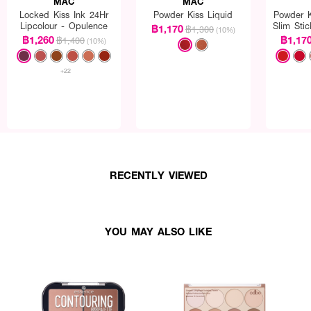
MAC
MAC
Locked Kiss Ink 24Hr
Powder Kiss Liquid
Powder K
Lipcolour - Opulence
Slim Sti
฿1,170
฿1,300
(10%)
฿1,260
฿1,17
฿1,400
(10%)
+22
RECENTLY VIEWED
YOU MAY ALSO LIKE