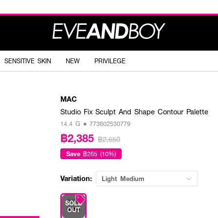
SENSITIVE SKIN
NEW
PRIVILEGE
MAC
Studio Fix Sculpt And Shape Contour Palette
14.4 G • 773602530779
฿2,385
฿2,650
Save
฿265 (10%)
Variation:
Light Medium
SOLD
OUT