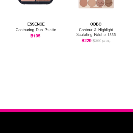
ESSENCE
ODBO
Contouring Duo Palette
Contour & Highlight
Sculpting Palette 1335
฿195
฿229
฿399
(43%)