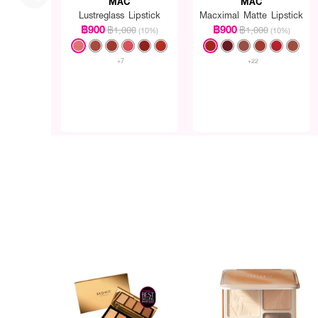
MAC
MAC
Lustreglass Lipstick
Macximal Matte Lipstick
฿900
฿900
฿1,000
฿1,000
(10%)
(10%)
+7
+22