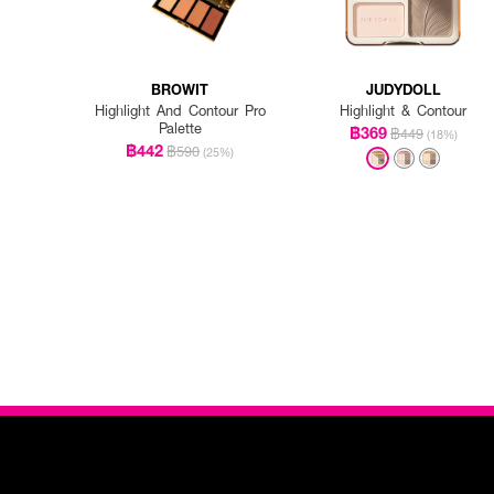
BROWIT
JUDYDOLL
Highlight And Contour Pro
Highlight & Contour
Palette
฿369
฿449
(18%)
฿442
฿590
(25%)