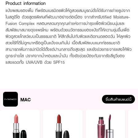
Product information
แป้งผสมรองพื้น ที่พร้อมเนรมิตรผิวให้ดูสวยสมบูรณ์ดั่งได้รับการถ่ายรูปจาก
ในสตูดิโอ ด้วยสูตรพิเศษที่พัฒนาอย่างต่อเนื่อง จากสำหรับtified Moisture-
Fusion Complex หลอมหลวมทุกคุณค่าแห่งการบำรุงเพื่อผิวเนียนนุ่มและ
สัมผัสเบาสบายดุจแพรไหม พร้อมด้วยนวัตกรรมของแป้งที่ให้ความชุ่มชื้นเพื่อ
ผิวดูสวยโกลว์แบบเป็นธรรมชาติ ให้สีกลืนไปกับผิวและติดทนตลอดวัน ให้ลุคผิว
สวยไร้ที่ติไม่ดูหนาหรือดูเป็นแป้งจนเกินไป เนื้อสัมผัสแบบแมทท์ธรรมชาติ
สามารถเพิ่มการปกปิดได้ตั้งแต่ปานกลางถึงสูงสุด และยังช่วยกระจายแสงให้ผิว
ดูกระจ่างใส ปราศจากน้ำหอมและน้ำมัน ทั้งยังช่วยป้องกันจากรังสียูวีของ
แสงแดดทั้ง UVA/UVB ด้วย SPF15
MAC
ซื้อสินค้าแบรนด์นี้