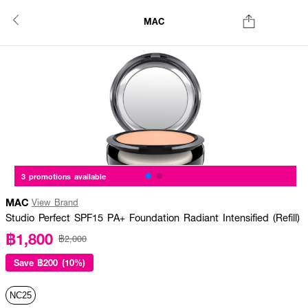
MAC
3 promotions available
MAC
View Brand
Studio Perfect SPF15 PA+ Foundation Radiant Intensified (Refill)
฿1,800
฿2,000
Save
฿200 (10%)
NC25