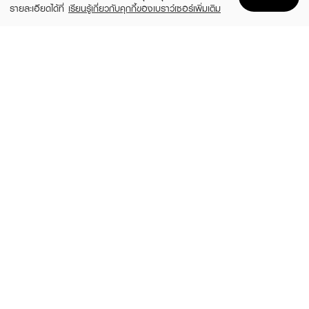
รายละเอียดได้ที่
เรียนรู้เกี่ยวกับคุกกี้ของเบราว์เซอร์เพิ่มเติม
Home
Home
Promotions
Promotions
Shopping Bag
Shopping Bag
Account
Account
ESTEE LAUDER
ZHE
Double Wear Stay-In-Place Makeup
Long Wear Coverage Nourishing
SPF10 PA++
Foundation
(10%)
฿2,250
฿490
฿2,500
20 Variations
4 Variations
SHU UEMURA
MAYBELLINE
Unlimited Breathable Lasting Foundation
Fit Me Liquid Foundation
(50%)
(10%)