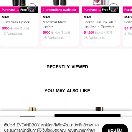
Purchase ฿1500+
Free
2 promotions available
Purchase ฿1500+
Free
MAC
MAC
MAC
MAC
Lustreglass Lipstick
Macximal Matte
Locked Kiss Ink 24Hr
Powd
Lipstick
Lipcolour - Opulence
(10%)
฿900
฿1,1
฿1,000
(10%)
(10%)
฿900
฿1,260
฿1,000
฿1,400
13 Variations
2 Va
28 Variations
28 Variations
RECENTLY VIEWED
YOU MAY ALSO LIKE
ADD TO BAG
เว็บไซต์ EVEANDBOY เราใช้คุกกี้เพื่อพัฒนาประสิทธิภาพ และ
ยอมรับ
ประสบการณ์ที่ดีในการใช้เว็บไซต์ของคุณ คุณสามารถศึกษา