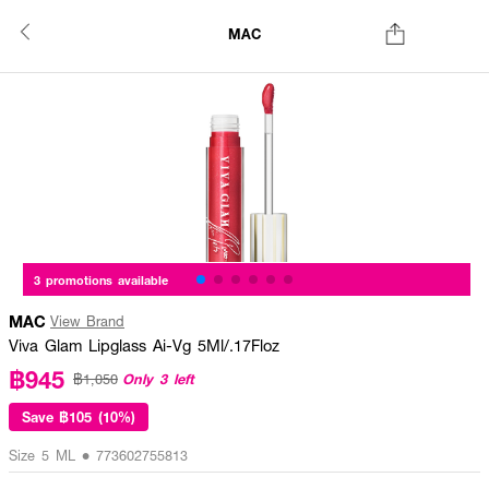
MAC
3 promotions available
MAC
View Brand
Viva Glam Lipglass Ai-Vg 5Ml/.17Floz
฿945
Only 3 left
฿1,050
Save
฿105 (10%)
Size 5 ML • 773602755813