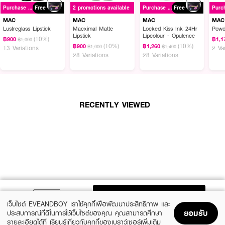
Purchase ฿1500+
Free
2 promotions available
Purchase ฿1500+
Free
MAC Viva Glam Lipglass Ai-Vg 5Ml/.17Floz
ลิปกลอสเนื้อเงางามที่มอบ
ความชุ่มชื้นและสีสันให้กับริมฝีปาก พร้อมทั้งสนับสนุนภารกิจเพื่อความเท่าเทียมทาง
MAC
MAC
MAC
MAC
เพศและสุขภาพทั่วโลก โดยรายได้จากการขายทั้งหมดจะถูกบริจาคให้กับองค์กรการ
Lustreglass Lipstick
Macximal Matte
Locked Kiss Ink 24Hr
Powd
Lipstick
Lipcolour - Opulence
กุศลที่เกี่ยวข้อง
(10%)
฿900
฿1,1
฿1,000
(10%)
(10%)
฿900
฿1,260
฿1,000
฿1,400
13 Variations
2 Va
·
เนื้อสัมผัสบางเบา ไม่เหนียวเหนอะหนะ
28 Variations
28 Variations
·
มอบความเงางามแบบกระจกให้กับริมฝีปากโดยไม่รู้สึกหนักหรือเหนียวเหนอะหนะ
·
บำรุงริมฝีปากด้วยน้ำมันจากพืชธรรมชาติ 7% ประกอบด้วยน้ำมันมะพร้าว โจโจ
บา และเมโดว์โฟม
RECENTLY VIEWED
·
ช่วยให้ริมฝีปากนุ่มชุ่มชื้นตลอดวัน
·
ลดเลือนริ้วรอยบนริมฝีปาก
·
ทำให้ริมฝีปากดูเรียบเนียนและอวบอิ่มขึ้น
ADD TO BAG
เว็บไซต์ EVEANDBOY เราใช้คุกกี้เพื่อพัฒนาประสิทธิภาพ และ
ยอมรับ
ประสบการณ์ที่ดีในการใช้เว็บไซต์ของคุณ คุณสามารถศึกษา
รายละเอียดได้ที่
เรียนรู้เกี่ยวกับคุกกี้ของเบราว์เซอร์เพิ่มเติม