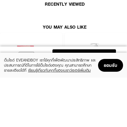
RECENTLY VIEWED
YOU MAY ALSO LIKE
ADD TO BAG
เว็บไซต์ EVEANDBOY เราใช้คุกกี้เพื่อพัฒนาประสิทธิภาพ และ
ยอมรับ
ประสบการณ์ที่ดีในการใช้เว็บไซต์ของคุณ คุณสามารถศึกษา
รายละเอียดได้ที่
เรียนรู้เกี่ยวกับคุกกี้ของเบราว์เซอร์เพิ่มเติม
Home
Home
Promotions
Promotions
Shopping Bag
Shopping Bag
Account
Account
NAMI
JMELLA
Aura Butt Gluta-Collagen Scrub Soap
In France Blooming Peony Body Wash
(55%)
฿59
฿179
฿399
size 60 G
size 500 ML