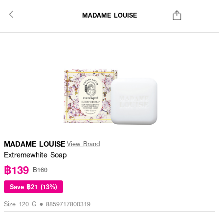
MADAME LOUISE
MADAME LOUISE
View Brand
Extremewhite Soap
฿139
฿160
Save
฿21 (13%)
Size 120 G • 8859717800319