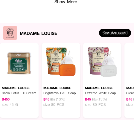
Show More
MADAME LOUISE
ซื้อสินค้าแบรนด์นี้
MADAME LOUISE
MADAME LOUISE
MADAME LOUISE
MAD
Snow Lotus EX Cream
Brightamin C&E Soap
Extreme White Soap
Clea
ผลลัพธ์ที่ได้ :
(13%)
(13%)
฿450
฿45
฿45
฿45
฿52
฿52
● ลดรอยคล้ำ ฝ้า กระ จุดด่างดำ
size 45 G
size 80 PCS
size 80 PCS
size
● ผิวแก่ก่อนวัยอันควร ลดเลือนริ้วรอย
● เหมาะสำหรับผิวแห้งและแพ้ง่าย