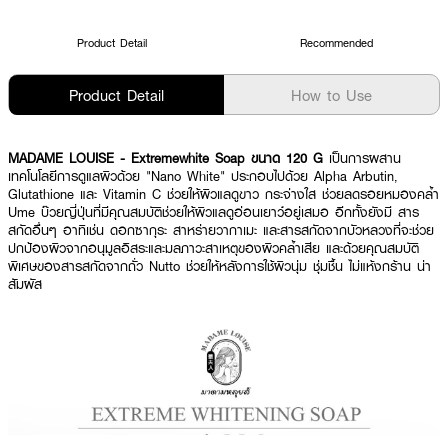
Product Detail
Recommended
Product Detail
How to Use
MADAME LOUISE - Extremewhite Soap ขนาด 120 G
เป็นการผสาน
เทคโนโลยีการดูแลผิวด้วย "Nano White" ประกอบไปด้วย Alpha Arbutin,
Glutathione และ Vitamin C ช่วยให้ผิวแลดูขาว กระจ่างใส ช่วยลดรอยหมองคล้ำ
Ume บ๊วยญี่ปุ่นที่มีคุณสมบัติช่วยให้ผิวแลดูอ่อนเยาว์อยู่เสมอ อีกทั้งยังมี สาร
สกัดอื่นๆ อาทิเช่น ดอกซากุระ สาหร่ายวากาเมะ และสารสกัดจากบัวหลวงที่จะช่วย
ปกป้องผิวจากอนุมูลอิสระและมลภาวะสาเหตุของผิวคล้ำเสีย และด้วยคุณสมบัติ
พิเศษของสารสกัดจากถั่ว Nutto ช่วยให้หลังการใช้ผิวนุ่ม ชุ่มชื้น ไม่แห้งกร้าน น่า
สัมผัส