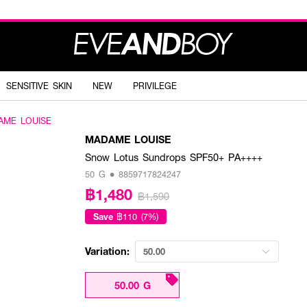
SENSITIVE SKIN
NEW
PRIVILEGE
AME LOUISE
MADAME LOUISE
Snow Lotus Sundrops SPF50+ PA++++
50 G • 8859717824247
฿1,480
฿1,590
Save
฿110 (7%)
Variation:
50.00
50.00 G