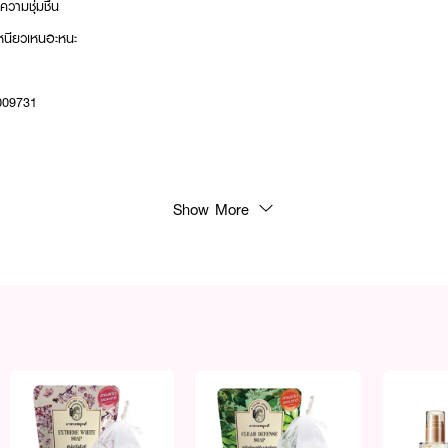
วามชุ่มชื้น
่เหนียวเหนอะหนะ
0009731
ำคอก่อนเผชิญแสงแดดเป็นประจำทุกวัน
Show More
างใส มั่นใจทุกกิจกรรมกลางแจ้ง 🩵🌞