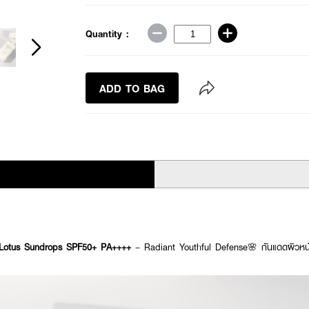
Quantity :
ADD TO BAG
otus Sundrops SPF50+ PA++++
– Radiant Youthful Defense🌸 กันแดดผิวหน้า