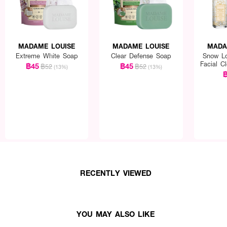
MADAME LOUISE
MADAME LOUISE
MADA
Extreme White Soap
Clear Defense Soap
Snow Lo
Facial C
฿45
฿45
฿52
฿52
(13%)
(13%)
฿
RECENTLY VIEWED
YOU MAY ALSO LIKE