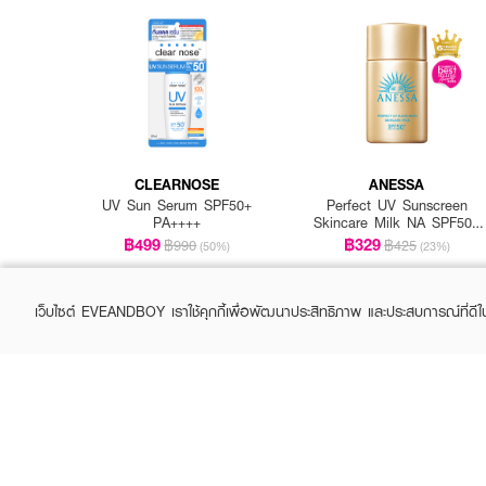
CLEARNOSE
ANESSA
UV Sun Serum SPF50+
Perfect UV Sunscreen
PA++++
Skincare Milk NA SPF50+
PA++++
฿499
฿329
฿990
฿425
(50%)
(23%)
เว็บไซต์ EVEANDBOY เราใช้คุกกี้เพื่อพัฒนาประสิทธิภาพ และประสบการณ์ที่ดี