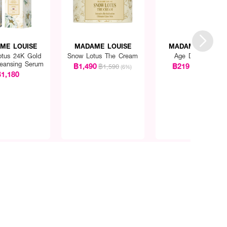
ME LOUISE
MADAME LOUISE
MADAME LOUISE
tus 24K Gold
Snow Lotus The Cream
Age Defy Soap
leansing Serum
฿1,490
฿219
฿1,590
฿259
(6%)
(15%)
1,180