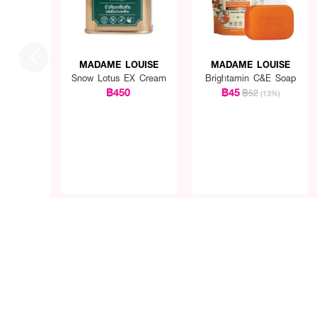
MADAME LOUISE
MADAME LOUISE
Snow Lotus EX Cream
Brightamin C&E Soap
฿450
฿45
฿52
(13%)