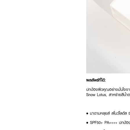
ผลลัพธ์ที่ได้:
ปกป้องผิวคุณอย่างมั่นใจจ
Snow Lotus, สาหร่ายสีน้ำตาล
• มาดามหลุยส์ สโนว์โลตัส
• SPF50+ PA++++ ปกป้อง