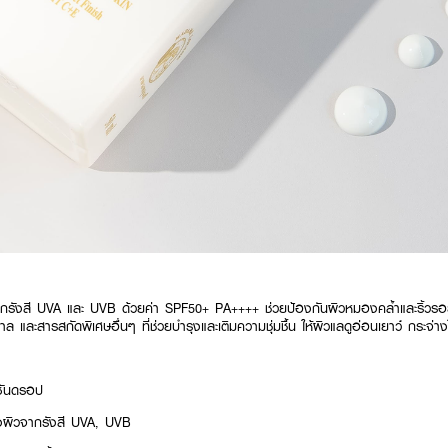
ากรังสี UVA และ UVB ด้วยค่า SPF50+ PA++++ ช่วยป้องกันผิวหมองคล้ำและริ้วรอ
 และสารสกัดพิเศษอื่นๆ ที่ช่วยบำรุงและเติมความชุ่มชื้น ให้ผิวแลดูอ่อนเยาว์ กระจ่าง
 ซันดรอป
ผิวจากรังสี UVA, UVB